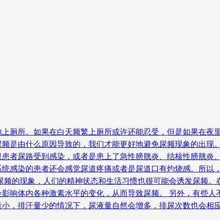
地上厕所。如果在白天频繁上厕所或许还能忍受，但是如果在夜里
尿频是由什么原因导致的，我们才能更好地避免尿频现象的出现。
果患者尿路受到感染，或者是患上了急性膀胱炎、结核性膀胱炎
系统感染的患者还会感觉尿道疼痛或者是尿道口有灼烧感。所以
起尿频的现象，人们的精神状态和生活习惯也很可能会诱发尿频。
会影响体内各种激素水平的变化，从而导致尿频。 另外，有些人
量小，排汗量少的情况下，尿液量自然会增多，排尿次数也会相