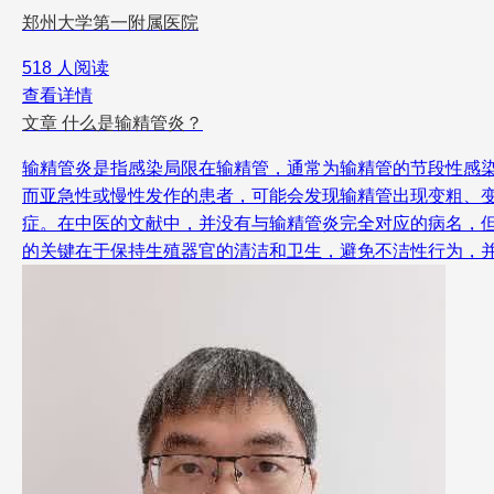
郑州大学第一附属医院
518 人阅读
查看详情
文章
什么是输精管炎？
输精管炎是指感染局限在输精管，通常为输精管的节段性感
而亚急性或慢性发作的患者，可能会发现输精管出现变粗、变
症。在中医的文献中，并没有与输精管炎完全对应的病名，但
的关键在于保持生殖器官的清洁和卫生，避免不洁性行为，