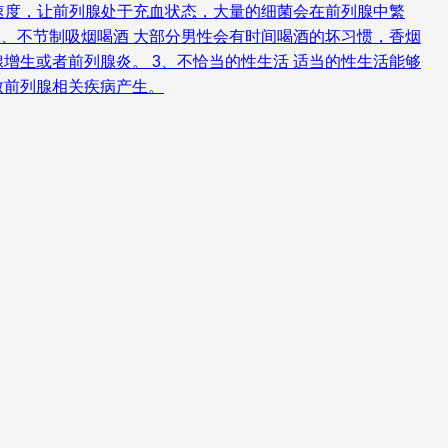
速度，让前列腺处于充血状态，大量的细菌会在前列腺中繁
、不节制吸烟喝酒 大部分男性会有时间喝酒的坏习惯，香烟
生或者前列腺炎。 3、不恰当的性生活 适当的性生活能够
致前列腺相关疾病产生。