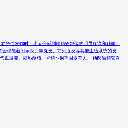
。在急性发作时，患者会感到输精管部位的明显疼痛和触痛。
常会伴随着附睾炎、睾丸炎、前列腺炎等其他生殖系统的炎
气血瘀滞、湿热蕴结、肾精亏损等因素有关。 预防输精管炎