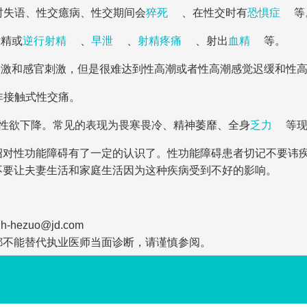
时失语、性交癔病、性交期间会
猝死
、在性交时有
恐惧症
等
射精或
逆行射精
、
早泄
、
射精疼痛
、射出
血精
等。
刺激和感官刺激，但是很难达到性高潮或者性高潮感觉迟缓和性
非接触式性交痛。
，性欲下降。常见的表现为畏寒畏冷、精神萎靡、全身
乏力
等
绍对性功能障碍有了一定的认识了。性功能障碍患者切记不要讳
不要让夫妻生活和家庭生活因为这种疾病受到不好的影响。
zuo@jd.com
都不能替代执业医师当面诊断，请谨慎参阅。