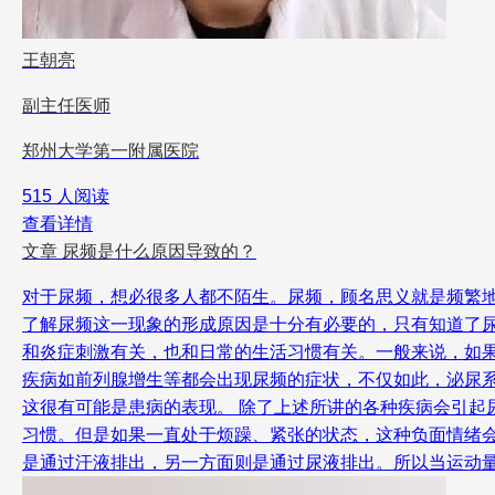
王朝亮
副主任医师
郑州大学第一附属医院
515 人阅读
查看详情
文章
尿频是什么原因导致的？
对于尿频，想必很多人都不陌生。尿频，顾名思义就是频繁
了解尿频这一现象的形成原因是十分有必要的，只有知道了
和炎症刺激有关，也和日常的生活习惯有关。一般来说，如
疾病如前列腺增生等都会出现尿频的症状，不仅如此，泌尿
这很有可能是患病的表现。 除了上述所讲的各种疾病会引
习惯。但是如果一直处于烦躁、紧张的状态，这种负面情绪
是通过汗液排出，另一方面则是通过尿液排出。所以当运动