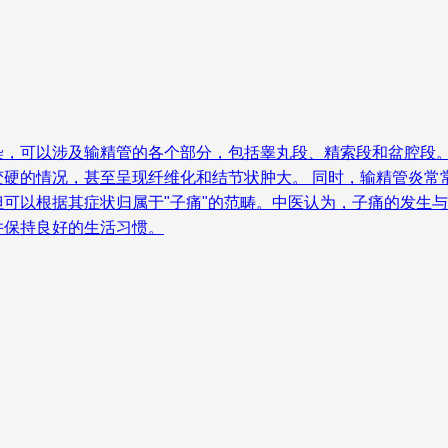
染，可以涉及输精管的各个部分，包括睾丸段、精索段和盆腔段
硬的情况，甚至呈现纤维化和结节状肿大。 同时，输精管炎常
可以根据其症状归属于"子痛"的范畴。中医认为，子痛的发生与
并保持良好的生活习惯。