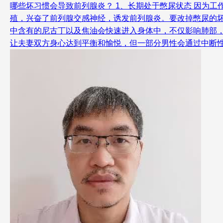
哪些坏习惯会导致前列腺炎？ 1、长期处于憋尿状态 因为
殖，兴奋了前列腺交感神经，诱发前列腺炎。要改掉憋尿的坏
中含有的尼古丁以及焦油会快速进入身体中，不仅影响肺部，
让夫妻双方身心达到平衡和愉悦，但一部分男性会通过中断