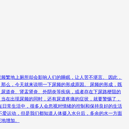
频繁地上厕所却会影响人们的睡眠，让人苦不堪言。 因此，
那么，今天就来说明一下尿频的形成原因。 尿频的形成，既
、尿道炎、肾盂肾炎、外阴炎等疾病，或者存在下尿路梗阻的
，当在出现尿频的同时，还有尿道疼痛的症状，就要警惕了，
在日常生活中，很多人会忽视对情绪的控制和保持良好的生活
不爱运动，但是我们都知道人体摄入水分后，多余的水一方面
应地增加。