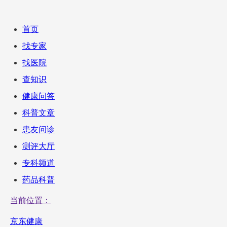
首页
找专家
找医院
查知识
健康问答
科普文章
患友问诊
测评大厅
专科频道
药品科普
当前位置：
京东健康