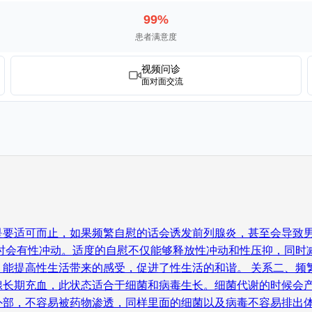
99%
患者满意度
视频问诊
面对面交流
要适可而止，如果频繁自慰的话会诱发前列腺炎，甚至会导致男
此时会有性冲动。适度的自慰不仅能够释放性冲动和性压抑，同时
能提高性生活带来的感受，促进了性生活的和谐。 关系二、频
腺长期充血，此状态适合于细菌和病毒生长。细菌代谢的时候会
外部，不容易被药物渗透，同样里面的细菌以及病毒不容易排出