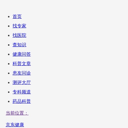
首页
找专家
找医院
查知识
健康问答
科普文章
患友问诊
测评大厅
专科频道
药品科普
当前位置：
京东健康