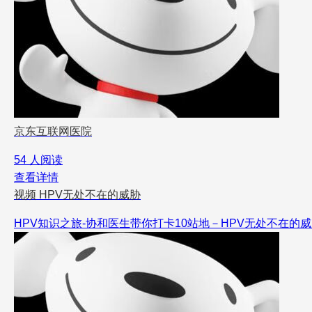
京东互联网医院
54 人阅读
查看详情
视频
HPV无处不在的威胁
HPV知识之旅-协和医生带你打卡10站地－HPV无处不在的