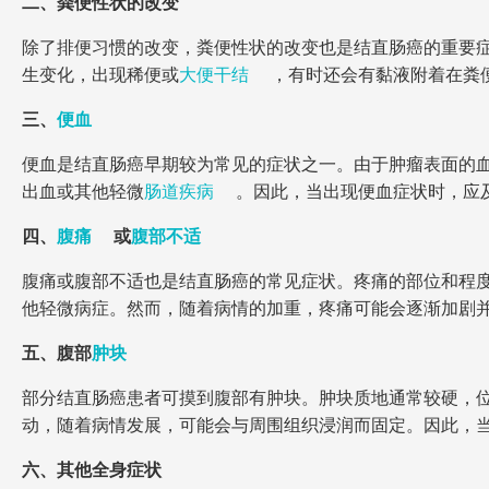
二、粪便性状的改变
除了排便习惯的改变，粪便性状的改变也是结直肠癌的重要
生变化，出现稀便或
大便干结
，有时还会有黏液附着在粪
三、
便血
便血是结直肠癌早期较为常见的症状之一。由于肿瘤表面的
出血或其他轻微
肠道疾病
。因此，当出现便血症状时，应
四、
腹痛
或
腹部不适
腹痛或腹部不适也是结直肠癌的常见症状。疼痛的部位和程
他轻微病症。然而，随着病情的加重，疼痛可能会逐渐加剧
五、腹部
肿块
部分结直肠癌患者可摸到腹部有肿块。肿块质地通常较硬，
动，随着病情发展，可能会与周围组织浸润而固定。因此，
六、其他全身症状