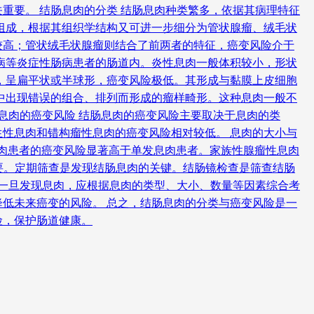
重要。 结肠息肉的分类 结肠息肉种类繁多，依据其病理特征
胞组成，根据其组织学结构又可进一步细分为管状腺瘤、绒毛状
较高；管状绒毛状腺瘤则结合了前两者的特征，癌变风险介于
病等炎症性肠病患者的肠道内。炎性息肉一般体积较小，形状
，呈扁平状或半球形，癌变风险极低。其形成与黏膜上皮细胞
中出现错误的组合、排列而形成的瘤样畸形。这种息肉一般不
息肉的癌变风险 结肠息肉的癌变风险主要取决于息肉的类
性息肉和错构瘤性息肉的癌变风险相对较低。 息肉的大小与
息肉患者的癌变风险显著高于单发息肉患者。家族性腺瘤性息肉
重要。定期筛查是发现结肠息肉的关键。结肠镜检查是筛查结肠
。 一旦发现息肉，应根据息肉的类型、大小、数量等因素综合考
低未来癌变的风险。 总之，结肠息肉的分类与癌变风险是一
险，保护肠道健康。