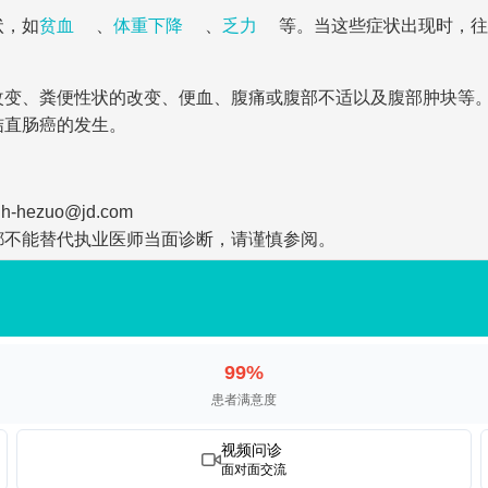
状，如
贫血
、
体重下降
、
乏力
等。当这些症状出现时，往
改变、粪便性状的改变、便血、腹痛或腹部不适以及腹部肿块等
结直肠癌的发生。
zuo@jd.com
都不能替代执业医师当面诊断，请谨慎参阅。
99%
患者满意度
视频问诊
面对面交流