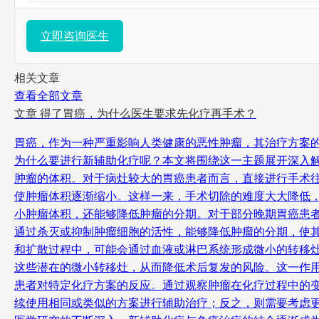
立即咨询医生
相关文章
查看全部文章
文章
得了胃癌，为什么医生要求先化疗再手术？
胃癌，作为一种严重影响人类健康的恶性肿瘤，其治疗方案
为什么要进行新辅助化疗呢？本文将围绕这一主题展开深入解
肿瘤的体积。对于病灶较大的胃癌患者而言，直接进行手术
使肿瘤体积逐渐缩小。这样一来，手术切除的难度大大降低，
小肿瘤体积，还能够降低肿瘤的分期。对于部分晚期胃癌患
通过杀灭或抑制肿瘤细胞的活性，能够降低肿瘤的分期，使其
和扩散过程中，可能会通过血液或淋巴系统形成微小的转移
这些潜在的微小转移灶，从而降低术后复发的风险。这一作用
患者对特定化疗方案的反应。通过观察肿瘤在化疗过程中的
续使用相同或类似的方案进行辅助治疗；反之，则需要考虑更