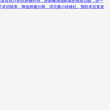
够发挥化疗的抗肿瘤作用，还能够增强机体的免疫功能，进一
手术切除率、降低肿瘤分期、消灭微小转移灶、预防术后复发