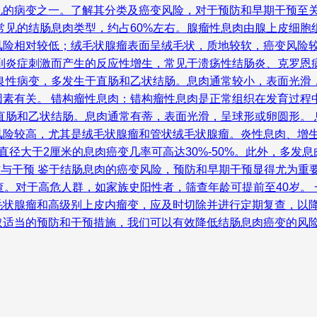
的病变之一。了解其分类及癌变风险，对于预防和早期干预至关
常见的结肠息肉类型，约占60%左右。腺瘤性息肉由腺上皮细
风险相对较低；绒毛状腺瘤表面呈绒毛状，质地较软，癌变风险
受到炎症刺激而产生的反应性增生，常见于溃疡性结肠炎、克罗恩
种良性病变，多发生于直肠和乙状结肠。息肉通常较小，表面光滑
因素有关。 错构瘤性息肉：错构瘤性息肉是正常组织在发育过程
直肠和乙状结肠。息肉通常有蒂，表面光滑，呈球形或卵圆形。 
风险较高，尤其是绒毛状腺瘤和管状绒毛状腺瘤。炎性息肉、增生
直径大于2厘米的息肉癌变几率可高达30%-50%。此外，多发
预防与干预 鉴于结肠息肉的癌变风险，预防和早期干预显得尤为
检查。对于高危人群，如家族史阳性者，筛查年龄可提前至40岁
毛状腺瘤和高级别上皮内瘤变，应及时切除并进行定期复查，以降
取适当的预防和干预措施，我们可以有效降低结肠息肉癌变的风