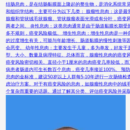
结肠息肉，是在结肠黏膜面上隆起的赘生物，是消化系统常见
和组织学结构，主要可分为以下几类： 腺瘤性息肉：这是最
腺瘤和管状绒毛状腺瘤。管状腺瘤表面光滑或有分叶，癌变
两者之间。 炎性息肉：这类息肉通常是由于肠道黏膜长期
多不规则，癌变风险极低。 增生性息肉：增生性息肉是一
的过度增生有关，可能与年龄增长、肠道黏膜的慢性刺激等
会恶变。 幼年性息肉：主要发生于儿童，多为单发，好发于
型、大小、数量及病理特征。总体而言，腺瘤性息肉的癌变
癌变风险密切相关。直径小于1厘米的息肉癌变几率较低，而
病患者肠道内可生长数百个息肉，癌变几率接近100%。 
息肉的金标准，建议50岁以上人群每5-10年进行一次肠镜
虑治疗方案。对于有癌变风险的息肉，如腺瘤性息肉中的绒
个复杂而重要的话题。通过了解其分类、评估癌变风险并采