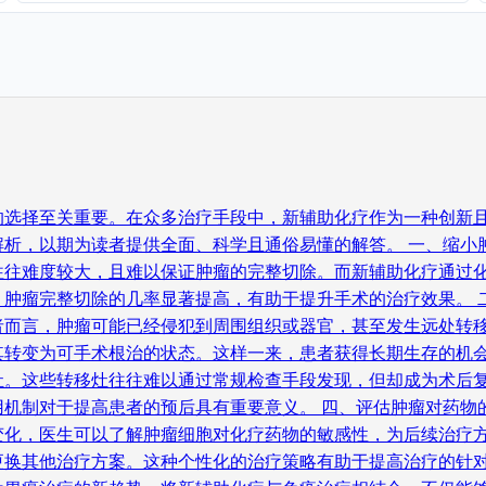
的选择至关重要。在众多治疗手段中，新辅助化疗作为一种创新
析，以期为读者提供全面、科学且通俗易懂的解答。 一、缩小
往往难度较大，且难以保证肿瘤的完整切除。而新辅助化疗通过
肿瘤完整切除的几率显著提高，有助于提升手术的治疗效果。 
者而言，肿瘤可能已经侵犯到周围组织或器官，甚至发生远处转
转变为可手术根治的状态。这样一来，患者获得长期生存的机会
灶。这些转移灶往往难以通过常规检查手段发现，但却成为术后
机制对于提高患者的预后具有重要意义。 四、评估肿瘤对药物
变化，医生可以了解肿瘤细胞对化疗药物的敏感性，为后续治疗
换其他治疗方案。这种个性化的治疗策略有助于提高治疗的针对