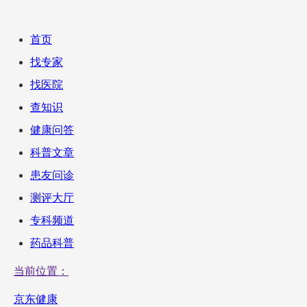
首页
找专家
找医院
查知识
健康问答
科普文章
患友问诊
测评大厅
专科频道
药品科普
当前位置：
京东健康