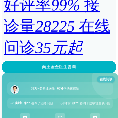
好评率
99%
接
诊量
28225
在线
问诊
35元起
向王金金医生咨询
在线问诊
33万+
名专业医生 |
60秒
内快速接诊
实时:
题
5分钟前
张**
咨询了过敏性鼻炎问题
6分钟前
周**
咨询了胃痛问题
8