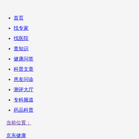
首页
找专家
找医院
查知识
健康问答
科普文章
患友问诊
测评大厅
专科频道
药品科普
当前位置：
京东健康