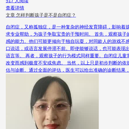
517 人阅读
查看详情
文章
怎样判断孩子是不是自闭症？
自闭症，又称孤独症，是一种复杂的神经发育障碍，影响着
求专业帮助，为孩子争取宝贵的干预时间。 首先，观察孩
感的能力。他们可能更倾向于独自玩耍，对同龄人的游戏不
口说话，或语言发展停滞不前。即使能够说话，也可能表现
语言等。 再者，观察孩子的行为模式同样重要。自闭症儿
改变而感到极度不安或焦虑。 当然，以上只是初步判断的
估与诊断。通过全面的评估，医生可以给出准确的诊断结果