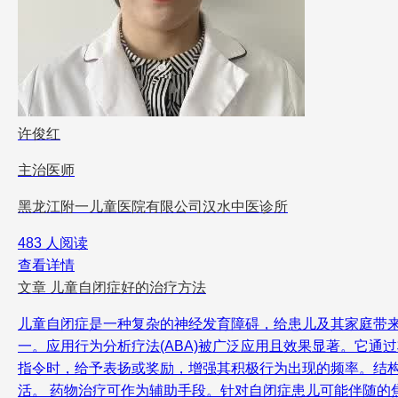
许俊红
主治医师
黑龙江附一儿童医院有限公司汉水中医诊所
483 人阅读
查看详情
文章
儿童自闭症好的治疗方法
儿童自闭症是一种复杂的神经发育障碍，给患儿及其家庭带
一。应用行为分析疗法(ABA)被广泛应用且效果显著。它
指令时，给予表扬或奖励，增强其积极行为出现的频率。结构
活。 药物治疗可作为辅助手段。针对自闭症患儿可能伴随