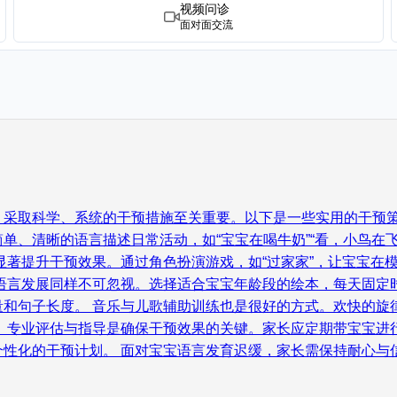
视频问诊
面对面交流
，采取科学、系统的干预措施至关重要。以下是一些实用的干预策
单、清晰的语言描述日常活动，如“宝宝在喝牛奶”“看，小鸟在
著提升干预效果。通过角色扮演游戏，如“过家家”，让宝宝在模拟
进语言发展同样不可忽视。选择适合宝宝年龄段的绘本，每天固定
量和句子长度。 音乐与儿歌辅助训练也是很好的方式。欢快的旋
。 专业评估与指导是确保干预效果的关键。家长应定期带宝宝进
个性化的干预计划。 面对宝宝语言发育迟缓，家长需保持耐心与