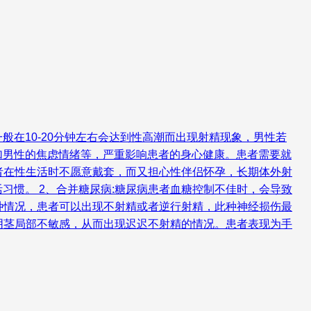
在10-20分钟左右会达到性高潮而出现射精现象，男性若
加男性的焦虑情绪等，严重影响患者的身心健康。患者需要就
者在性生活时不愿意戴套，而又担心性伴侣怀孕，长期体外射
惯。 2、合并糖尿病:糖尿病患者血糖控制不佳时，会导致
种情况，患者可以出现不射精或者逆行射精，此种神经损伤最
阴茎局部不敏感，从而出现迟迟不射精的情况。患者表现为手