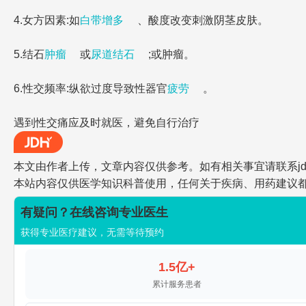
4.女方因素:如
白带增多
、酸度改变刺激阴茎皮肤。
5.结石
肿瘤
或
尿道结石
;或肿瘤。
6.性交频率:纵欲过度导致性器官
疲劳
。
遇到性交痛应及时就医，避免自行治疗
本文由作者上传，文章内容仅供参考。如有相关事宜请联系jdh-he
本站内容仅供医学知识科普使用，任何关于疾病、用药建议
有疑问？在线咨询专业医生
获得专业医疗建议，无需等待预约
1.5亿+
累计服务患者