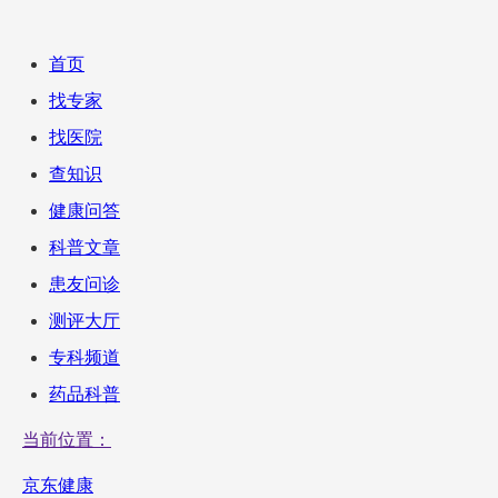
首页
找专家
找医院
查知识
健康问答
科普文章
患友问诊
测评大厅
专科频道
药品科普
当前位置：
京东健康