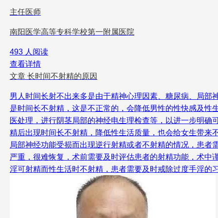
主任医师
南阳医学高等专科学校第一附属医院
493 人阅读
查看详情
文章
长时间不射精的原因
男人时间长射不出来多是由于精神心理因素、糖尿病、局部神
是时间长不射精，这是不正常的，会降低男性的性快感及性
医处理，进行阴茎局部的神经电生理检查等，以进一步明确可
精后出现时间长不射精，降低性生活质量，也会给女生带来不
局部神经功能受损而出现逆行射精或者不射精的情况，患者需
严重，很难恢复，术前需要及时评估患者的射精功能，术中谨
淫可射精而性生活时不射精，患者需要及时戒除过度手淫的