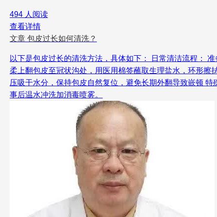
494 人阅读
查看详情
文章
包皮过长如何清洗？
以下是包皮过长的清洗方法，具体如下： 日常清洁流程： 准
柔上翻包皮至冠状沟处，用医用棉签蘸取生理盐水，环形擦
压吸干水分，保持包皮自然复位，避免长期外翻导致嵌顿 特殊
事后温水冲洗加消毒喷雾。