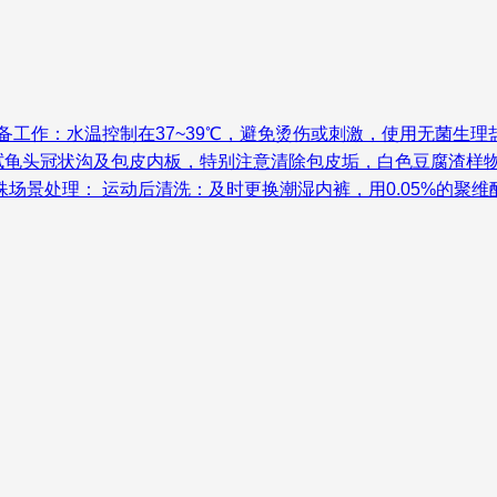
备工作：水温控制在37~39℃，避免烫伤或刺激，使用无菌生
拭龟头冠状沟及包皮内板，特别注意清除包皮垢，白色豆腐渣样物
场景处理： 运动后清洗：及时更换潮湿内裤，用0.05%的聚