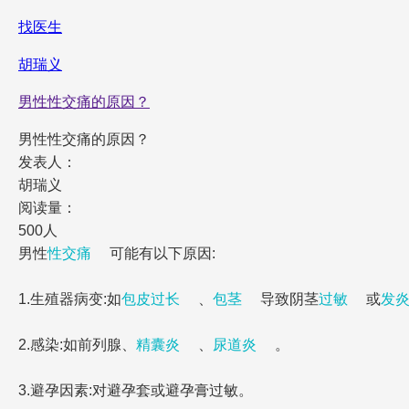
找医生
胡瑞义
男性性交痛的原因？
男性性交痛的原因？
发表人：
胡瑞义
阅读量：
500人
男性
性交痛
可能有以下原因:
1.生殖器病变:如
包皮过长
、
包茎
导致阴茎
过敏
或
发
2.感染:如前列腺、
精囊炎
、
尿道炎
。
3.避孕因素:对避孕套或避孕膏过敏。