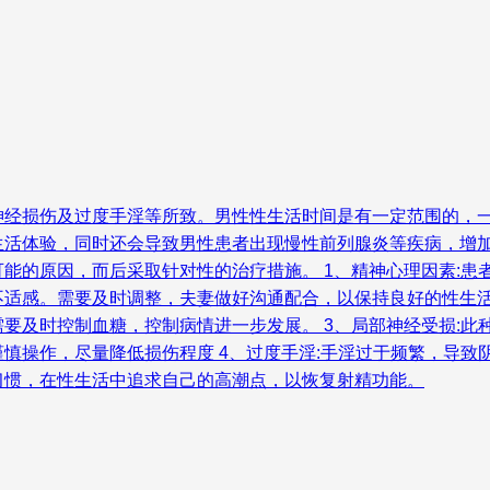
经损伤及过度手淫等所致。男性性生活时间是有一定范围的，一般
生活体验，同时还会导致男性患者出现慢性前列腺炎等疾病，增
能的原因，而后采取针对性的治疗措施。 1、精神心理因素:患
适感。需要及时调整，夫妻做好沟通配合，以保持良好的性生活习
要及时控制血糖，控制病情进一步发展。 3、局部神经受损:此
慎操作，尽量降低损伤程度 4、过度手淫:手淫过于频繁，导致
习惯，在性生活中追求自己的高潮点，以恢复射精功能。