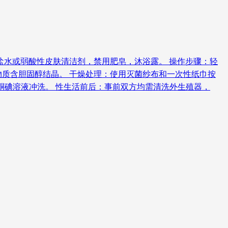
理盐水或弱酸性皮肤清洁剂，禁用肥皂，沐浴露。 操作步骤：轻
质含胆固醇结晶。 干燥处理：使用灭菌纱布和一次性纸巾按
维酮碘溶液冲洗。 性生活前后：事前双方均需清洗外生殖器，