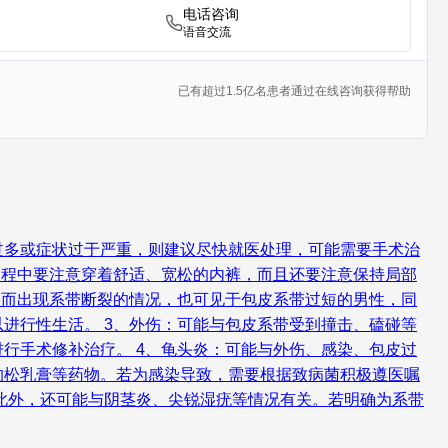
电话咨询
语音交流
已有超过1.5亿名患者通过在线咨询获得帮助
过多或症状过于严重，则建议尽快就医处理，可能需要手术治
过程中要注意穿着舒适、宽松的内裤，而且还要注意保持局部
绷而出现系带断裂的情况，也可见于包皮系带过短的男性，同
进行性生活。 3、外伤：可能与包皮系带受到撞击、磕碰等
行手术修补治疗。 4、龟头炎：可能与外伤、感染、包皮过
的松乳膏等药物。若为感染导致，需要根据致病菌积极遵医嘱
此外，还可能与阴茎炎、尖锐湿疣等情况有关。若明确为系带