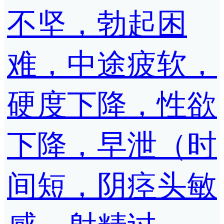
不坚，勃起困
难，中途疲软，
硬度下降，性欲
下降，早泄（时
间短，阴痉头敏