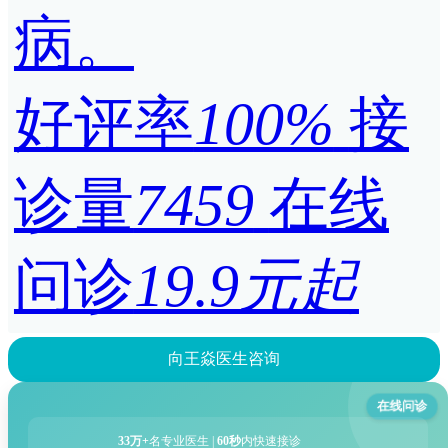
病。
好评率
100%
接
诊量
7459
在线
问诊
19.9元起
向王焱医生咨询
在线问诊
33万+
名专业医生 |
60秒
内快速接诊