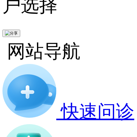
户选择
网站导航
快速问诊