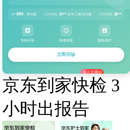
实时:
分钟前
刘**
咨询了腹泻问题
15分钟前
陈**
咨询了失眠问题
19分钟前
郑**
专科问诊
快速响应
隐私保护
立即问诊
京东到家快检 3
小时出报告