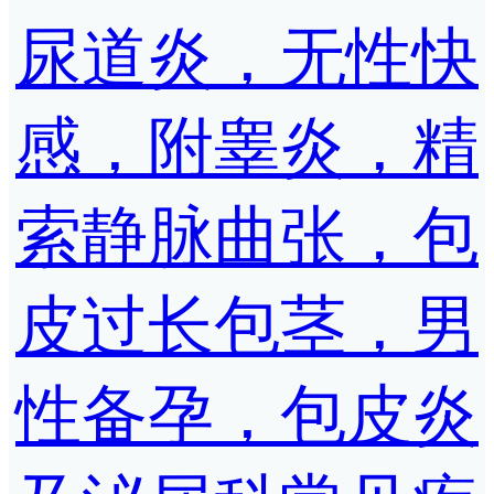
尿道炎，无性快
感，附睾炎，精
索静脉曲张，包
皮过长包茎，男
性备孕，包皮炎