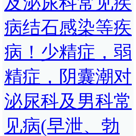
及泌尿科常见疾
病结石感染等疾
病！少精症，弱
精症，阴囊潮对
泌尿科及男科常
见病(早泄、勃