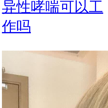
异性哮喘可以工
作吗