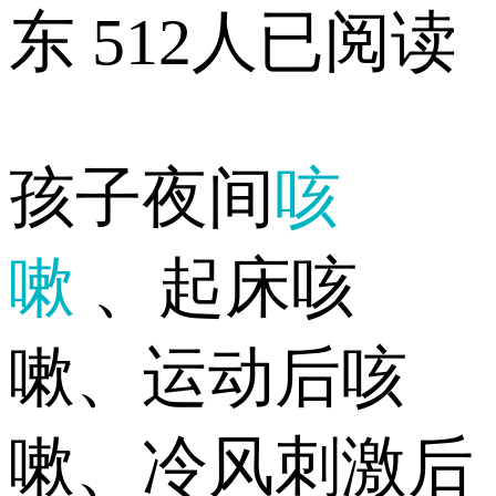
东
512人已阅读
孩子夜间
咳
嗽
、起床咳
嗽、运动后咳
嗽、冷风刺激后