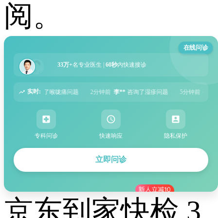
阅。
在线问诊
33万+
名专业医生 |
60秒
内快速接诊
实时:
2分钟前
李**
咨询了湿疹问题
5分钟前
张**
咨询了过敏性鼻炎问题
6分钟前
专科问诊
快速响应
隐私保护
立即问诊
京东到家快检 3