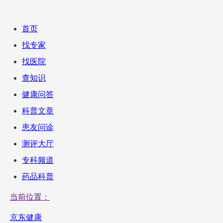
首页
找专家
找医院
查知识
健康问答
科普文章
患友问诊
测评大厅
专科频道
药品科普
当前位置：
京东健康