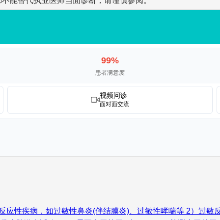
都不能替代执业医师当面诊断，请谨慎参阅。
99%
患者满意度
视频问诊
面对面交流
敏反应性疾病，如过敏性鼻炎(伴结膜炎)、过敏性哮喘等 2）过