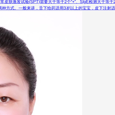
皮肤激发试验(SPT)需要大于等于2个“+”、SIgE检测大于
两种方式。一般来讲，舌下给药适用3岁以上的宝宝，皮下注射适