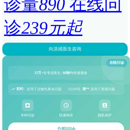
诊量
890
在线问
诊
239元起
向洪靖医生咨询
在线问诊
33万+
名专业医生 |
60秒
内快速接诊
实时:
题
6分钟前
周**
咨询了胃痛问题
8分钟前
王**
咨询了头痛问题
12分钟前
专科问诊
快速响应
隐私保护
立即问诊