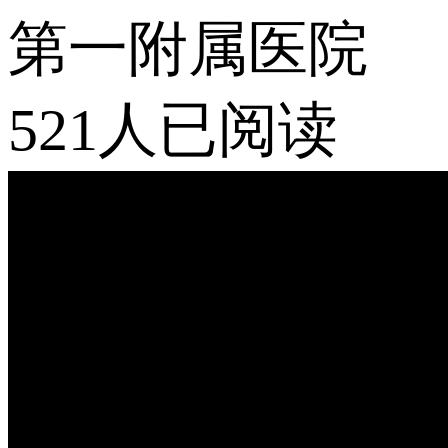
第一附属医院
521人已阅读