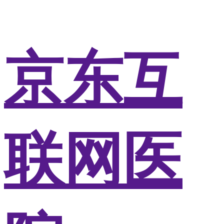
京东互
联网医