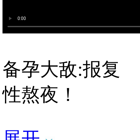
备孕大敌:报复
性熬夜！
展开