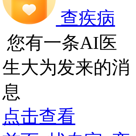
查疾病
您有一条AI医
生大为发来的消
息
点击查看