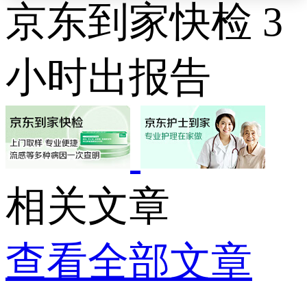
京东到家快检 3
小时出报告
相关文章
查看全部文章