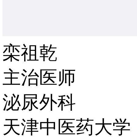
栾祖乾
主治医师
泌尿外科
天津中医药大学