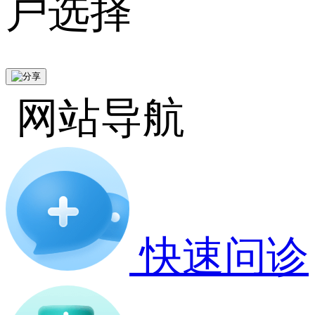
户选择
网站导航
快速问诊