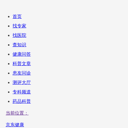
首页
找专家
找医院
查知识
健康问答
科普文章
患友问诊
测评大厅
专科频道
药品科普
当前位置：
京东健康