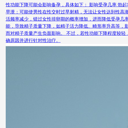
性功能下降可能会影响备孕，具体如下： 影响受孕几率 勃
早泄：可能使男性在性交时过早射精，无法让女性达到性高
活频率减少，错过女性排卵期的概率增加，进而降低受孕几率
能，导致精子质量下降，如精子活力降低、畸形率升高等，
而对精子质量产生负面影响。 不过，若性功能下降程度较
确原因并进行针对性治疗。