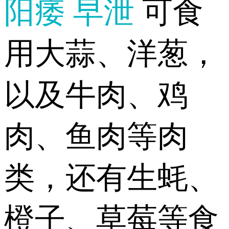
阳痿
早泄
可食
用大蒜、洋葱，
以及牛肉、鸡
肉、鱼肉等肉
类，还有生蚝、
橙子、草莓等食