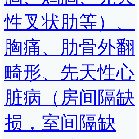
性叉状肋等）、
胸痛、肋骨外翻
畸形、先天性心
脏病（房间隔缺
损，室间隔缺