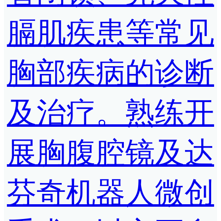
膈肌疾患等常见
胸部疾病的诊断
及治疗。熟练开
展胸腹腔镜及达
芬奇机器人微创