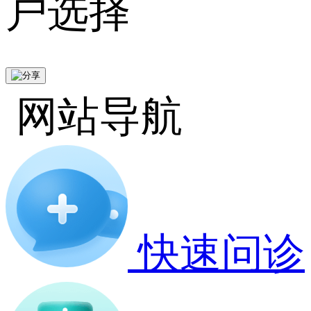
户选择
网站导航
快速问诊