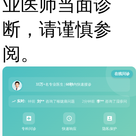
业医师当面诊
断，请谨慎参
阅。
在线问诊
33万+
名专业医生 |
60秒
内快速接诊
实时:
询了喉咙痛问题
2分钟前
李**
咨询了湿疹问题
5分钟前
张**
咨询了过敏性鼻
专科问诊
快速响应
隐私保护