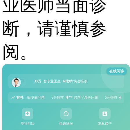
业医师当面诊
断，请谨慎参
阅。
在线问诊
33万+
名专业医生 |
60秒
内快速接诊
实时:
2分钟前
李**
咨询了湿疹问题
5分钟前
张**
咨询了过敏性鼻炎问题
6分钟
专科问诊
快速响应
隐私保护