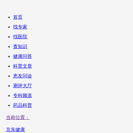
首页
找专家
找医院
查知识
健康问答
科普文章
患友问诊
测评大厅
专科频道
药品科普
当前位置：
京东健康