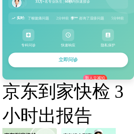
33万+
名专业医生 |
60秒
内快速接诊
实时:
2分钟前
李**
咨询了湿疹问题
5分钟前
张**
咨询了过敏性鼻炎问题
6分
专科问诊
快速响应
隐私保护
立即问诊
京东到家快检 3
小时出报告