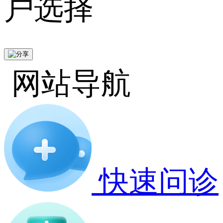
户选择
网站导航
快速问诊