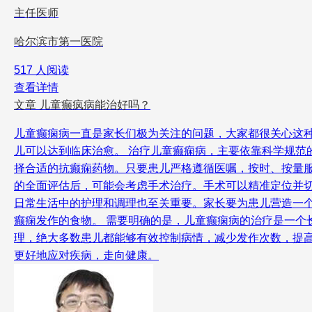
主任医师
哈尔滨市第一医院
517 人阅读
查看详情
文章
儿童癫疯病能治好吗？
儿童癫痫病一直是家长们极为关注的问题，大家都很关心这
儿可以达到临床治愈。 治疗儿童癫痫病，主要依靠科学规
择合适的抗癫痫药物。只要患儿严格遵循医嘱，按时、按量
的全面评估后，可能会考虑手术治疗。手术可以精准定位并
日常生活中的护理和调理也至关重要。家长要为患儿营造一
癫痫发作的食物。 需要明确的是，儿童癫痫病的治疗是一个
理，绝大多数患儿都能够有效控制病情，减少发作次数，提
更好地应对疾病，走向健康。