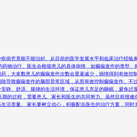
种疾病究竟能不能治好。从目前的医学发展水平和临床治疗经验
范的药物治疗。医生会根据患儿的具体病情，如癫痫发作的类型、
服药，大多数患儿的癫痫发作次数会显著减少，病情得到有效控制
切除导致癫痫发作的脑部异常区域，从而有效控制癫痫发作。不过
个安静、舒适、规律的生活环境，保证患儿充足的睡眠，避免过
长期的过程，需要患儿、家长和医生的共同努力。虽然目前很难
高生活质量。 家长要树立信心，积极配合医生的治疗方案，同时