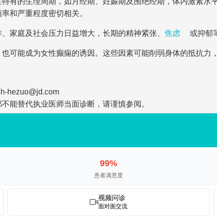
性特有的生理周期，如月经期、妊娠期及围绝经期，体内激素水
频率和严重程度密切相关。
作、家庭及社会压力日益增大，长期的精神紧张、
焦虑
或抑郁
，也可能成为女性癫痫的诱因。这些因素可能削弱身体的抵抗力
zuo@jd.com
都不能替代执业医师当面诊断，请谨慎参阅。
99%
患者满意度
视频问诊
面对面交流