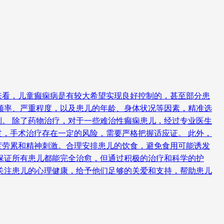
来看，儿童癫痫病是有较大希望实现良好控制的，甚至部分患
频率、严重程度，以及患儿的年龄、身体状况等因素，精准选
。 除了药物治疗，对于一些难治性癫痫患儿，经过专业医生
，手术治疗存在一定的风险，需要严格把握适应证。 此外，
度劳累和精神刺激。合理安排患儿的饮食，避免食用可能诱发
保证所有患儿都能完全治愈，但通过积极的治疗和科学的护
关注患儿的心理健康，给予他们足够的关爱和支持，帮助患儿