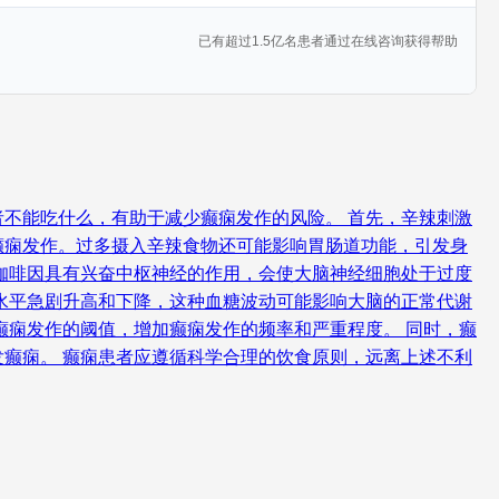
已有超过1.5亿名患者通过在线咨询获得帮助
不能吃什么，有助于减少癫痫发作的风险。 首先，辛辣刺激
癫痫发作。过多摄入辛辣食物还可能影响胃肠道功能，引发身
咖啡因具有兴奋中枢神经的作用，会使大脑神经细胞处于过度
水平急剧升高和下降，这种血糖波动可能影响大脑的正常代谢
癫痫发作的阈值，增加癫痫发作的频率和严重程度。 同时，癫
癫痫。 癫痫患者应遵循科学合理的饮食原则，远离上述不利