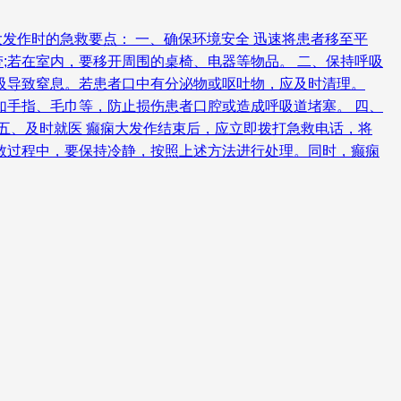
发作时的急救要点： 一、确保环境安全 迅速将患者移至平
;若在室内，要移开周围的桌椅、电器等物品。 二、保持呼吸
吸导致窒息。若患者口中有分泌物或呕吐物，应及时清理。
如手指、毛巾等，防止损伤患者口腔或造成呼吸道堵塞。 四、
五、及时就医 癫痫大发作结束后，应立即拨打急救电话，将
救过程中，要保持冷静，按照上述方法进行处理。同时，癫痫