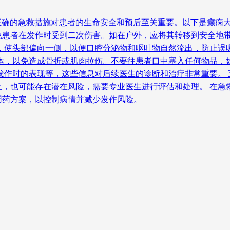
、正确的急救措施对患者的生命安全和预后至关重要。以下是癫痫大
患者在发作时受到二次伤害。如在户外，应将其转移到安全地带
，使头部偏向一侧，以便口腔分泌物和呕吐物自然流出，防止误
体，以免造成骨折或肌肉拉伤。不要往患者口中塞入任何物品，
发作时的表现等，这些信息对后续医生的诊断和治疗非常重要。 
止，也可能存在潜在风险，需要专业医生进行评估和处理。 在急
用药方案，以控制病情并减少发作风险。