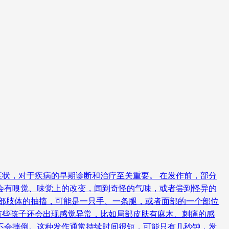
状，对于疾病的早期诊断和治疗至关重要。 在发作前，部分
会有嗅觉、味觉上的改变，闻到奇怪的气味，或者尝到怪异的
局部肢体的抽搐，可能是一只手、一条腿，或者面部的一个部位
有些孩子还会出现感觉异常，比如局部皮肤有麻木、刺痛的感
不会摔倒。这种发作通常持续时间很短，可能只有几秒钟，发