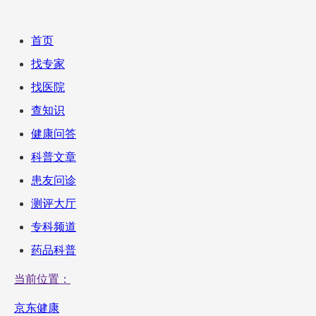
首页
找专家
找医院
查知识
健康问答
科普文章
患友问诊
测评大厅
专科频道
药品科普
当前位置：
京东健康