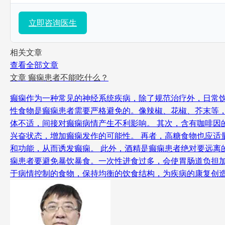
立即咨询医生
相关文章
查看全部文章
文章
癫痫患者不能吃什么？
癫痫作为一种常见的神经系统疾病，除了规范治疗外，日常
性食物是癫痫患者需要严格避免的。像辣椒、花椒、芥末等
体不适，间接对癫痫病情产生不利影响。 其次，含有咖啡
兴奋状态，增加癫痫发作的可能性。 再者，高糖食物也应
和功能，从而诱发癫痫。 此外，酒精是癫痫患者绝对要远离
痫患者要避免暴饮暴食。一次性进食过多，会使胃肠道负担
于病情控制的食物，保持均衡的饮食结构，为疾病的康复创