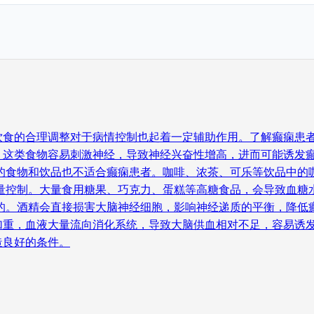
饮食的合理调整对于病情控制也起着一定辅助作用。了解癫痫患者
，这类食物容易刺激神经，导致神经兴奋性增高，进而可能诱发
因的食物和饮品也不适合癫痫患者。咖啡、浓茶、可乐等饮品中的
适量控制。大量食用糖果、巧克力、蛋糕等高糖食品，会导致血糖
的。酒精会直接损害大脑神经细胞，影响神经递质的平衡，降低
加重，血液大量流向消化系统，导致大脑供血相对不足，容易诱发
造良好的条件。