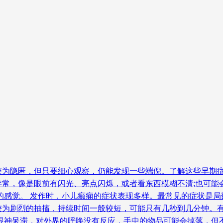
较为隐匿，但只要细心观察，仍能发现一些端倪。了解这些早期症
异常，像是眼前有闪光、亮点闪烁，或者看东西模糊不清;也可能
的感觉。 发作时，小儿癫痫的症状表现多样。最常见的症状是
较为剧烈的抽搐，持续时间一般较短，可能只有几秒到几分钟。
，眼神呆滞，对外界的呼唤没有反应，手中的物品可能会掉落，但