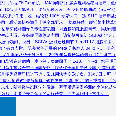
（如抗 TNF-α 单抗、JAK 抑制剂）虽实现精准靶向治疗
菌、降低肠腔氧分压、调节免疫反应、分泌短链脂肪酸（SCFAs）
黏膜保护作用，这一结论获 100% 专家认同。选择 UC 治
联活菌恰好满足上述全部要求。 枯草杆菌二联活菌由枯草芽孢杆菌
靶点调控。枯草芽孢杆菌作为专性需氧菌，可直接消耗肠腔氧气，屎
生态失调。在黏膜屏障修复方面，该制剂可促进 SCFAs 分泌
障功能。此外，SCFAs 还能通过调节 Treg/Th17 细胞平衡，抑
支撑。 陈慕媛等开展的 Meta 分析纳入 34 项 RCT 研
件发生率显著低于对照组。 2025 年闫瑞玲等的最新 RCT 研
潜在致病菌丰度下降，炎症因子（IL-1β、TNF-α）水平明显
采用益生菌联合美沙拉嗪治疗，疗效优于单用美沙拉嗪；2020 
为轻度胃肠道不适，常规用法为 0.5g / 次、3 次 / 日
二联活菌通过 “调节菌群 - 修复屏障 - 抑制炎症” 的三重作用
未来，随着微生态医学的发展，基于肠道菌群检测的个体化益生菌
为 UC 患者带来更全面的治疗获益，助力其回归正常生活。