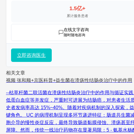
1.5亿+
累计服务患者
在线文字咨询
随时随地咨询
立即咨询医生
相关文章
视频
张和顺+京医科普+益生菌在溃疡性结肠炎治疗中的作用
--枯草杆菌二联活菌在溃疡性结肠炎治疗中的作用与循证实
低蛋白血症等并发症，严重时可进展为结肠癌，对患者生活质量造成
史者发病率高达 15%~40%。随着对疾病机制的深入探索
键角色。 UC 的病理机制呈现多环节递进特征：肠道共生菌
胞介导的慢性炎症反应，最终导致肠道黏膜侵蚀、溃疡甚至纤
屏障。然而，传统一线治疗药物存在显著局限：5 - 氨基