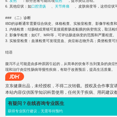
5.
发热
：部分患者可能出现
低热
，提示炎症活动。
6. 其他症状：如
口腔溃疡
、
关节疼痛
、皮肤病变等，这些症状
### （二）诊断
IBD的诊断通常需要综合病史、体格检查、实验室检查、影像学检查
1. 内镜检查：结肠镜或胃镜可直接观察肠道黏膜的病变情况，取活
2. 影像学检查：如CT、MRI等，可评估肠道病变的范围和严重程度。
3. 实验室检查：血液检查可发现贫血、炎症标志物升高；粪便检查可
结语
腹泻不止可能是由多种原因引起的，从简单的饮食不当到复杂的炎症
现和治疗炎症性肠病等慢性疾病，有助于改善预后，提高生活质量。
京东健康出品，未经授权，不得二次转载。授权及合作事宜请联系jdh
本站内容仅供医学知识科普使用，任何关于疾病、用药建议
有疑问？在线咨询专业医生
获得专业医疗建议，无需等待预约