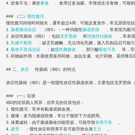
4. 饮食不当：暴饮
暴食
、食用过多油腻、辛辣或生冷食物，可能刺
### （二）
慢性腹泻
慢性腹泻持续时间较长，通常超过4周，可能反复发作，常见原因包
1.
肠易激综合征
（IBS）：一种功能性
肠道疾病
，常表现为腹泻
2. 炎症性肠病（IBD）：包括
克罗恩病
和
溃疡性结肠炎
，常表
3.
乳糖不耐受
：缺乏乳糖酶，无法消化乳糖，摄入乳制品后可能引
4.
吸收不良综合征
：如
慢性胰腺炎
、胆汁酸
吸收不良
等，导
5. 药物副作用：长期使用某些药物，如抗生素、化疗药物、某些降
## 二、
炎症
性肠病（IBD）的特点
炎症性肠病（IBD）是一组慢性炎症性肠道疾病，主要包括克罗恩病（Crohn
### （一）症状
IBD的症状因人而异，但常见的症状包括：
1. 慢性腹泻：常伴有黏液或脓血便。
2. 腹痛：多为隐痛或绞痛，常位于腹部下方或脐周。
3. 体重减轻：由于肠道吸收功能受损，可能导致
营养不良
。
4.
疲劳
：慢性炎症和营养不良可能导致全身
乏力
。