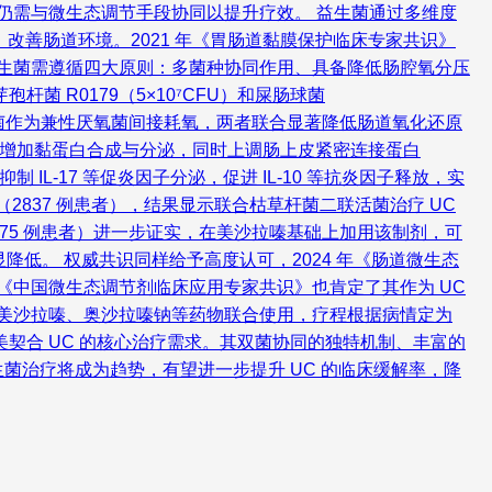
，但仍需与微生态调节手段协同以提升疗效。 益生菌通过多维度
改善肠道环境。2021 年《胃肠道黏膜保护临床专家共识》
疗用益生菌需遵循四大原则：多菌种协同作用、具备降低肠腔氧分压
 R0179（5×10⁷CFU）和屎肠球菌
肠球菌作为兼性厌氧菌间接耗氧，两者联合显著降低肠道氧化还原
，增加黏蛋白合成与分泌，同时上调肠上皮紧密连接蛋白
制 IL-17 等促炎因子分泌，促进 IL-10 等抗炎因子释放，实
究（2837 例患者），结果显示联合枯草杆菌二联活菌治疗 UC
究（75 例患者）进一步证实，在美沙拉嗪基础上加用该制剂，可
降低。 权威共识同样给予高度认可，2024 年《肠道微生态
年《中国微生态调节剂临床应用专家共识》也肯定了其作为 UC
，可与美沙拉嗪、奥沙拉嗪钠等药物联合使用，疗程根据病情定为
，完美契合 UC 的核心治疗需求。其双菌协同的独特机制、丰富的
治疗将成为趋势，有望进一步提升 UC 的临床缓解率，降