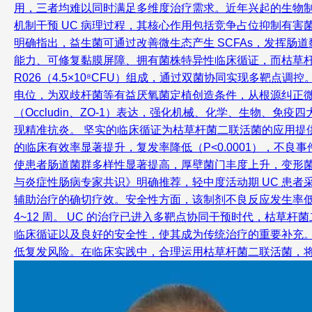
用，三者均难以同时满足多维度治疗需求。近年兴起的生物制剂
机制干预 UC 病理过程，其核心作用包括竞争占位抑制有害
明确指出，益生菌可通过改善微生态产生 SCFAs，发挥肠道
能力、可修复黏膜屏障、拥有菌株特异性临床循证，而枯草杆菌二
R026（4.5×10⁸CFU）组成，通过双菌协同实现多
电位，为双歧杆菌等有益厌氧菌定植创造条件，从根源纠正微
（Occludin、ZO-1）表达，强化机械、化学、生物、免疫四大屏
现精准抗炎。 坚实的临床循证为枯草杆菌二联活菌的应用提供了有力
的临床有效率显著提升，复发率降低（P<0.0001），不良事
使患者肠道菌群多样性显著提高，厚壁菌门丰度上升，变形菌门及
与炎症性肠病专家共识》明确推荐，轻中度活动期 UC 患者
辅助治疗的确切疗效。安全性方面，该制剂不良反应发生率低且多
4~12 周。 UC 的治疗已进入多靶点协同干预时代，枯草杆菌
临床循证以及良好的安全性，使其成为传统治疗的重要补充。
低复发风险。在临床实践中，合理运用枯草杆菌二联活菌，将