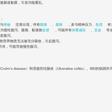
激肠道黏膜，引发功能紊乱。
括：
与
便秘
交替出现，伴有
腹痛
、
腹胀
，多与精神压力、
焦虑
有
现为慢性腹泻、腹痛、黏液脓
血便
，可能伴有
体重减轻
、
贫血
等
发腹泻。
致营养物质无法被充分吸收，引起腹泻。
压药等，可能导致慢性腹泻。
's disease）和溃疡性结肠炎（Ulcerative colitis）。I