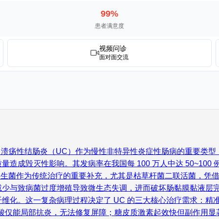
99%
患者满意度
视频问诊
面对面交流
践 溃疡性结肠炎（UC）作为慢性非特异性炎症性肠病的重要类
毁灭性影响。其发病率在我国每 100 万人中达 50~100 
，益生菌作为传统治疗的重要补充，尤其是枯草杆菌二联活菌，凭借
减少与致病菌过度增殖导致微生态失调，进而破坏肠黏膜黏液层完整
维化。这一复杂病理过程决定了 UC 的三大核心治疗需求：精
水杨酸仅能局部抗炎，无法修复屏障；糖皮质激素起效快但副作用