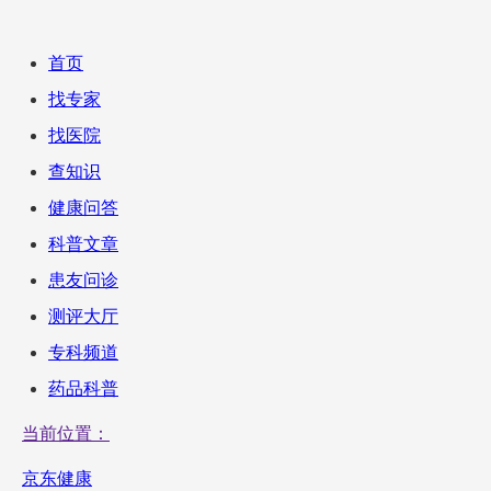
首页
找专家
找医院
查知识
健康问答
科普文章
患友问诊
测评大厅
专科频道
药品科普
当前位置：
京东健康