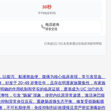
30秒
平均响应时间
电话咨询
语音交流
已有超过1.5亿名患者通过在线咨询获得帮助
型，以腹泻、黏液脓血便、腹痛为核心临床表现，常引发贫血、
例，好发于 20~49 岁青壮年，且存在明显家族聚集性，有家族
明确的作用机制和坚实的临床证据，逐渐成为 UC 治疗的关
性，引发 “肠漏” 现象，使腔内抗原异常渗透，激活淋巴细
准抑制异常炎症反应、重建肠道微生态平衡、修复受损肠黏膜
显著，不可长期使用；免疫抑制剂起效缓慢且需严密监测毒副作