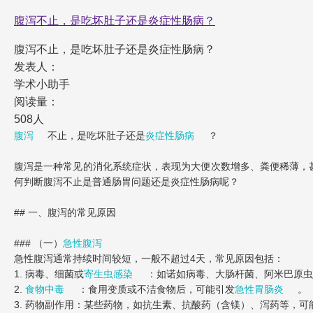
腹泻不止，是吃坏肚子还是炎症性肠病？
腹泻不止，是吃坏肚子还是炎症性肠病？
发表人：
学术小助手
阅读量：
508人
腹泻
不止，是吃坏肚子还是
炎症性肠病
？
腹泻是一种常见的消化系统症状，表现为大便次数增多、粪便稀薄，
何判断腹泻不止是普通肠胃问题还是炎症性肠病呢？
## 一、腹泻的常见原因
### （一）
急性腹泻
急性腹泻通常持续时间较短，一般不超过4天，常见原因包括：
1. 病毒、细菌或
寄生虫感染
：如诺如病毒、大肠杆菌、阿米巴原虫
2.
食物中毒
：食用变质或不洁食物后，可能引发
急性胃肠炎
。
3. 药物副作用：某些药物，如抗生素、抗酸药（含镁）、泻药等，