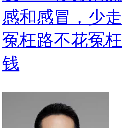
感和感冒，少走
冤枉路不花冤枉
钱