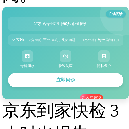
在线问诊
33万+
名专业医生 |
60秒
内快速接诊
实时:
咨询了头痛问题
12分钟前
刘**
咨询了腹泻问题
15分钟前
陈**
咨询了失眠问
专科问诊
快速响应
隐私保护
立即问诊
京东到家快检 3