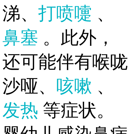
涕、
打喷嚏
、
鼻塞
。此外，
还可能伴有喉咙
沙哑、
咳嗽
、
发热
等症状。