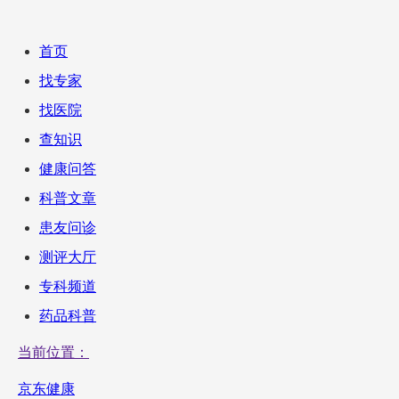
首页
找专家
找医院
查知识
健康问答
科普文章
患友问诊
测评大厅
专科频道
药品科普
当前位置：
京东健康