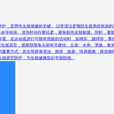
防护，是男性生殖保健的关键。 日常清洁是预防生殖系统疾病
道炎等疾病。清洗时动作要轻柔，避免损伤皮肤黏膜。同时，要
力伤害。在运动或进行可能有危险的活动时，如骑车、踢球等，要
查生殖器官，观察阴茎龟头部有无硬结、丘疹、水泡、溃疡，睾
康的重要方式。若出现尿液混浊、脓尿、血尿、排尿困难、尿流细
生殖器官防护，为生殖健康筑起坚固防线。