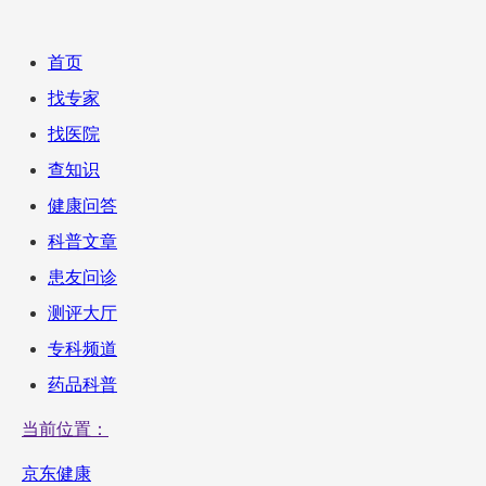
首页
找专家
找医院
查知识
健康问答
科普文章
患友问诊
测评大厅
专科频道
药品科普
当前位置：
京东健康