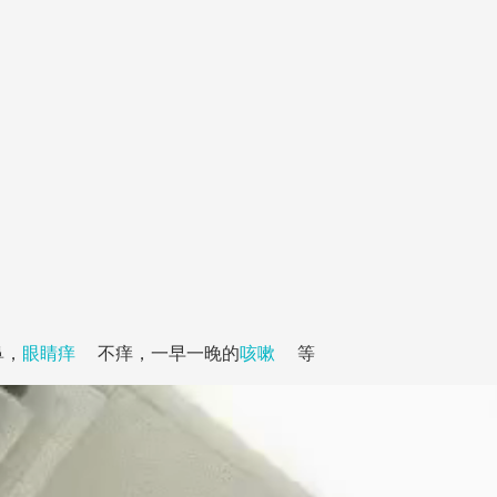
鼻，
眼睛痒
不痒，一早一晚的
咳嗽
等