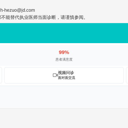
zuo@jd.com
都不能替代执业医师当面诊断，请谨慎参阅。
99%
患者满意度
视频问诊
面对面交流