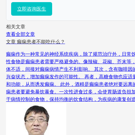
立即咨询医生
相关文章
查看全部文章
文章
癫痫患者不能吃什么？
癫痫作为一种常见的神经系统疾病，除了规范治疗外，日常
性食物是癫痫患者需要严格避免的。像辣椒、花椒、芥末等
体不适，间接对癫痫病情产生不利影响。 其次，含有咖啡
兴奋状态，增加癫痫发作的可能性。 再者，高糖食物也应
和功能，从而诱发癫痫。 此外，酒精是癫痫患者绝对要远离
痫患者要避免暴饮暴食。一次性进食过多，会使胃肠道负担
于病情控制的食物，保持均衡的饮食结构，为疾病的康复创