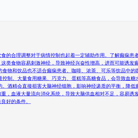
饮食的合理调整对于病情控制也起着一定辅助作用。了解癫痫患者
，这类食物容易刺激神经，导致神经兴奋性增高，进而可能诱发
因的食物和饮品也不适合癫痫患者。咖啡、浓茶、可乐等饮品中的
适量控制。大量食用糖果、巧克力、蛋糕等高糖食品，会导致血糖
的。酒精会直接损害大脑神经细胞，影响神经递质的平衡，降低
加重，血液大量流向消化系统，导致大脑供血相对不足，容易诱发
造良好的条件。