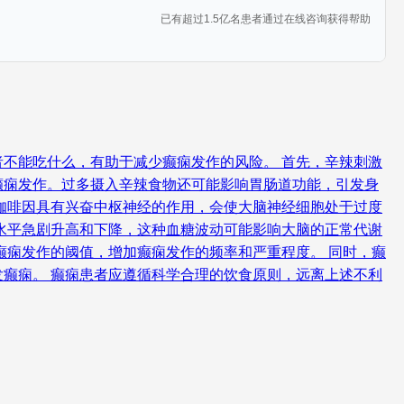
已有超过1.5亿名患者通过在线咨询获得帮助
不能吃什么，有助于减少癫痫发作的风险。 首先，辛辣刺激
癫痫发作。过多摄入辛辣食物还可能影响胃肠道功能，引发身
咖啡因具有兴奋中枢神经的作用，会使大脑神经细胞处于过度
水平急剧升高和下降，这种血糖波动可能影响大脑的正常代谢
癫痫发作的阈值，增加癫痫发作的频率和严重程度。 同时，癫
癫痫。 癫痫患者应遵循科学合理的饮食原则，远离上述不利