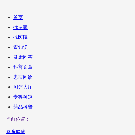
首页
找专家
找医院
查知识
健康问答
科普文章
患友问诊
测评大厅
专科频道
药品科普
当前位置：
京东健康