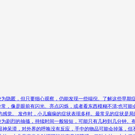
较为隐匿，但只要细心观察，仍能发现一些端倪。了解这些早期症
异常，像是眼前有闪光、亮点闪烁，或者看东西模糊不清;也可能
的感觉。 发作时，小儿癫痫的症状表现多样。最常见的症状是
较为剧烈的抽搐，持续时间一般较短，可能只有几秒到几分钟。
，眼神呆滞，对外界的呼唤没有反应，手中的物品可能会掉落，但