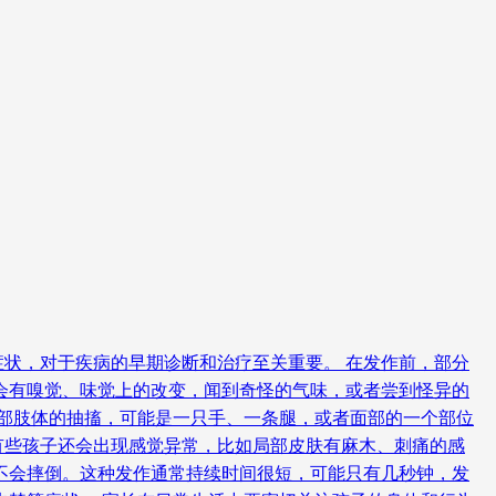
状，对于疾病的早期诊断和治疗至关重要。 在发作前，部分
会有嗅觉、味觉上的改变，闻到奇怪的气味，或者尝到怪异的
局部肢体的抽搐，可能是一只手、一条腿，或者面部的一个部位
有些孩子还会出现感觉异常，比如局部皮肤有麻木、刺痛的感
不会摔倒。这种发作通常持续时间很短，可能只有几秒钟，发