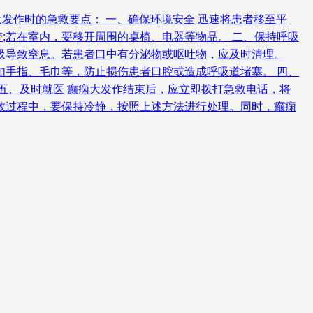
发作时的急救要点： 一、确保环境安全 迅速将患者移至平
;若在室内，要移开周围的桌椅、电器等物品。 二、保持呼吸
吸导致窒息。若患者口中有分泌物或呕吐物，应及时清理。
如手指、毛巾等，防止损伤患者口腔或造成呼吸道堵塞。 四、
五、及时就医 癫痫大发作结束后，应立即拨打急救电话，将
救过程中，要保持冷静，按照上述方法进行处理。同时，癫痫