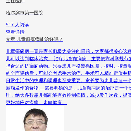
主任医师
哈尔滨市第一医院
517 人阅读
查看详情
文章
儿童癫疯病能治好吗？
儿童癫痫病一直是家长们极为关注的问题，大家都很关心这
儿可以达到临床治愈。 治疗儿童癫痫病，主要依靠科学规
择合适的抗癫痫药物。只要患儿严格遵循医嘱，按时、按量
的全面评估后，可能会考虑手术治疗。手术可以精准定位并
日常生活中的护理和调理也至关重要。家长要为患儿营造一
癫痫发作的食物。 需要明确的是，儿童癫痫病的治疗是一个
理，绝大多数患儿都能够有效控制病情，减少发作次数，提
更好地应对疾病，走向健康。