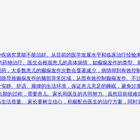
种疾病究竟能不能治好。从目前的医学发展水平和临床治疗经验
范的药物治疗。医生会根据患儿的具体病情，如癫痫发作的类型、
服药，大多数患儿的癫痫发作次数会显著减少，病情得到有效控制
切除导致癫痫发作的脑部异常区域，从而有效控制癫痫发作。不过
个安静、舒适、规律的生活环境，保证患儿充足的睡眠，避免过
长期的过程，需要患儿、家长和医生的共同努力。虽然目前很难
高生活质量。 家长要树立信心，积极配合医生的治疗方案，同时