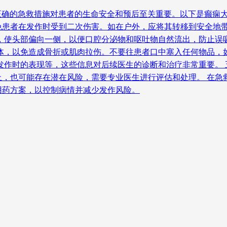
、正确的急救措施对患者的生命安全和预后至关重要。以下是癫痫大
患者在发作时受到二次伤害。如在户外，应将其转移到安全地带
，使头部偏向一侧，以便口腔分泌物和呕吐物自然流出，防止误
体，以免造成骨折或肌肉拉伤。不要往患者口中塞入任何物品，
发作时的表现等，这些信息对后续医生的诊断和治疗非常重要。 
止，也可能存在潜在风险，需要专业医生进行评估和处理。 在急
用药方案，以控制病情并减少发作风险。