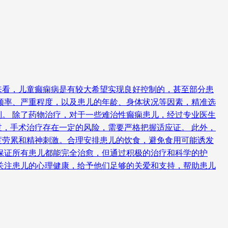
来看，儿童癫痫病是有较大希望实现良好控制的，甚至部分患
频率、严重程度，以及患儿的年龄、身体状况等因素，精准选
。 除了药物治疗，对于一些难治性癫痫患儿，经过专业医生
，手术治疗存在一定的风险，需要严格把握适应证。 此外，
度劳累和精神刺激。合理安排患儿的饮食，避免食用可能诱发
保证所有患儿都能完全治愈，但通过积极的治疗和科学的护
关注患儿的心理健康，给予他们足够的关爱和支持，帮助患儿