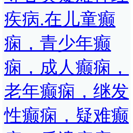
疾病.在儿童癫
痫，青少年癫
痫，成人癫痫，
老年癫痫，继发
性癫痫，疑难癫