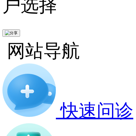
户选择
网站导航
快速问诊