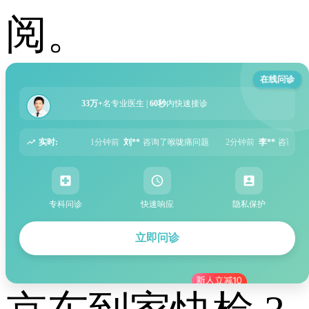
阅。
在线问诊
33万+
名专业医生 |
60秒
内快速接诊
实时:
前
刘**
咨询了喉咙痛问题
2分钟前
李**
咨询了湿疹问题
5分钟前
张**
咨询
专科问诊
快速响应
隐私保护
立即问诊