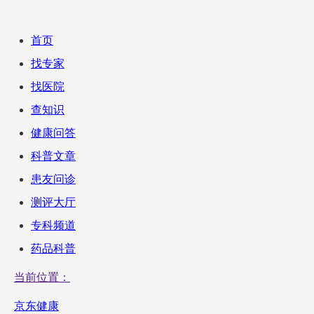
首页
找专家
找医院
查知识
健康问答
科普文章
患友问诊
测评大厅
专科频道
药品科普
当前位置：
京东健康