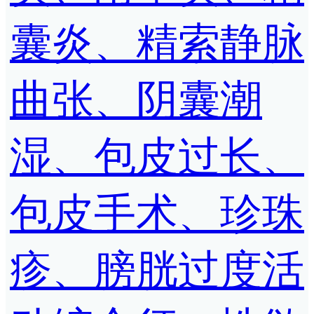
囊炎、精索静脉
曲张、阴囊潮
湿、包皮过长、
包皮手术、珍珠
疹、膀胱过度活