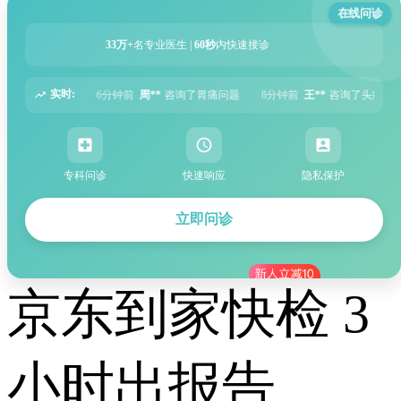
在线问诊
33万+
名专业医生 |
60秒
内快速接诊
实时:
咨询了胃痛问题
8分钟前
王**
咨询了头痛问题
12分钟前
刘**
咨询了腹泻问
专科问诊
快速响应
隐私保护
立即问诊
京东到家快检 3
小时出报告