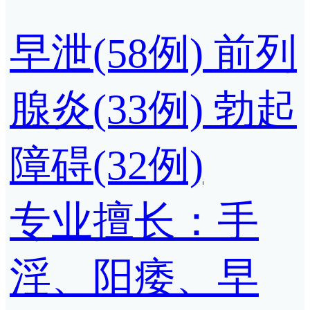
早泄(58例)
前列
腺炎(33例)
勃起
障碍(32例)
专业擅长：手
淫、阳痿、早