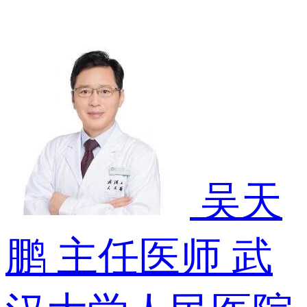
吴天
鹏
主任医师
武