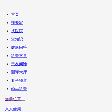
首页
找专家
找医院
查知识
健康问答
科普文章
患友问诊
测评大厅
专科频道
药品科普
当前位置：
京东健康