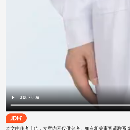
本文由作者上传，文章内容仅供参考。如有相关事宜请联系jdh-he