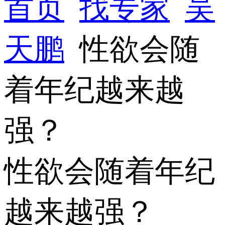
首页
找专家
吴
天鹏
性欲会随
着年纪越来越
强？
性欲会随着年纪
越来越强？