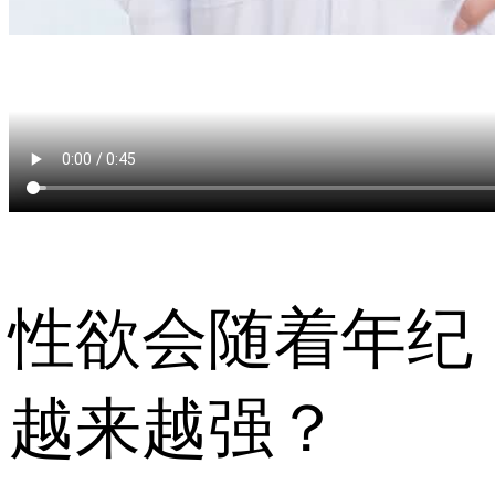
性欲会随着年纪
越来越强？