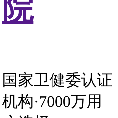
院
国家卫健委认证
机构·7000万用