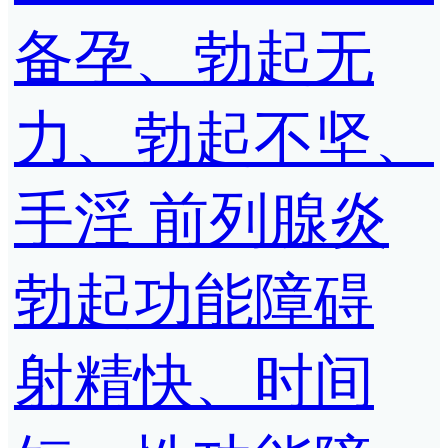
备孕、勃起无
力、勃起不坚、
手淫 前列腺炎
勃起功能障碍
射精快、时间