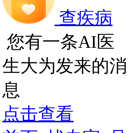
查疾病
您有一条AI医
生大为发来的消
息
点击查看