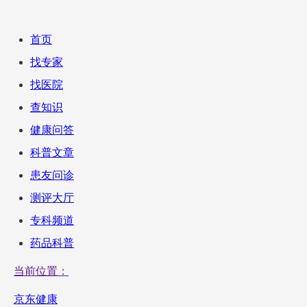
首页
找专家
找医院
查知识
健康问答
科普文章
患友问诊
测评大厅
专科频道
药品科普
当前位置：
京东健康