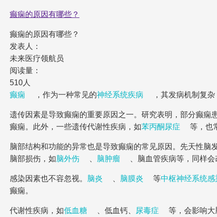
癫痫的原因有哪些？
癫痫的原因有哪些？
发表人：
未来医疗领航员
阅读量：
510人
癫痫
，作为一种常见的
神经系统疾病
，其发病机制复杂
遗传因素是导致癫痫的重要原因之一。研究表明，部分癫痫
癫痫。此外，一些遗传代谢性疾病，如
苯丙酮尿症
等，也
脑部结构和功能的异常也是导致癫痫的常见原因。先天性脑
脑部损伤，如
脑外伤
、
脑肿瘤
、脑血管疾病等，同样会
感染因素也不容忽视。
脑炎
、
脑膜炎
等
中枢神经系统感
癫痫。
代谢性疾病，如
低血糖
、低血钙、
尿毒症
等，会影响大