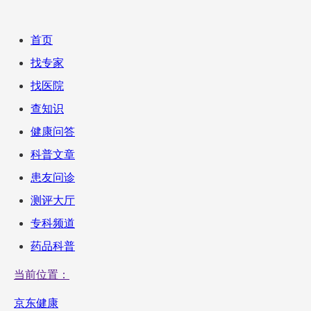
首页
找专家
找医院
查知识
健康问答
科普文章
患友问诊
测评大厅
专科频道
药品科普
当前位置：
京东健康