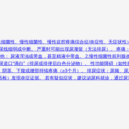
细菌性、慢性细菌性、慢性盆腔疼痛综合征/炎症性、无症状性）
尿线细弱或中断。 严重时可能出现尿潴留（无法排尿）。 疼痛
其他： 尿液浑浊或带血，甚至精液中带血。 2.慢性细菌性前列腺
道口“滴白”（排尿或排便后白色分泌物）。 性功能障碍（如性欲减
阴茎、下腹或腰部持续疼痛（≥3个月）。 排尿症状：尿频、尿急
活检）发现炎症证据。 若有疑似症状，建议泌尿科就诊，通过