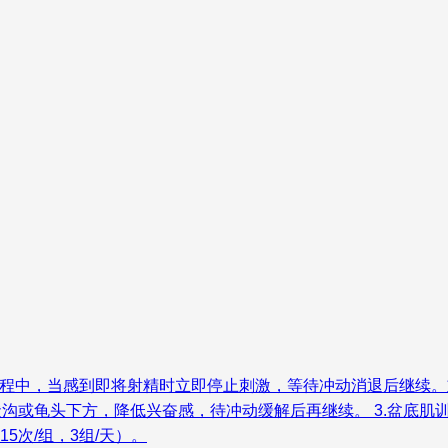
e） 在性刺激过程中，当感到即将射精时立即停止刺激，等待冲动消退后继
压阴茎冠状沟或龟头下方，降低兴奋感，待冲动缓解后再继续。 3.盆
5次/组，3组/天）。