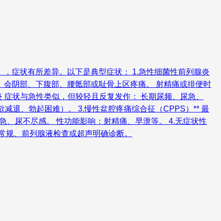
，症状有所差异。以下是典型症状： 1.急性细菌性前列腺炎
： 会阴部、下腹部、腰骶部或耻骨上区疼痛。 射精痛或排便时
炎 症状与急性类似，但较轻且反复发作： 长期尿频、尿急、
退、勃起困难）。 3.慢性盆腔疼痛综合征（CPPS）** 最
、尿不尽感。 性功能影响：射精痛、早泄等。 4.无症状性
尿常规、前列腺液检查或超声明确诊断。