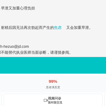
，早泄又加重心理负担
，射精后因无法再次勃起而产生的
焦虑
又会加重早泄。
zuo@jd.com
都不能替代执业医师当面诊断，请谨慎参阅。
99%
患者满意度
视频问诊
面对面交流