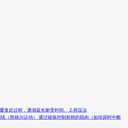
续。重复此过程，逐渐延长耐受时间。 2.挤压法
底肌训练（凯格尔运动） 通过锻炼控制射精的肌肉（如排尿时中断