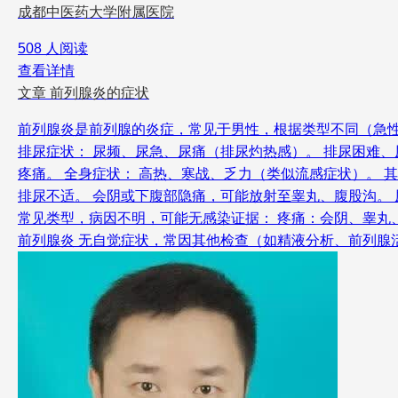
成都中医药大学附属医院
508 人阅读
查看详情
文章
前列腺炎的症状
前列腺炎是前列腺的炎症，常见于男性，根据类型不同（急性
排尿症状： 尿频、尿急、尿痛（排尿灼热感）。 排尿困难、
疼痛。 全身症状： 高热、寒战、乏力（类似流感症状）。 
排尿不适。 会阴或下腹部隐痛，可能放射至睾丸、腹股沟。 尿
常见类型，病因不明，可能无感染证据： 疼痛：会阴、睾丸、
前列腺炎 无自觉症状，常因其他检查（如精液分析、前列腺