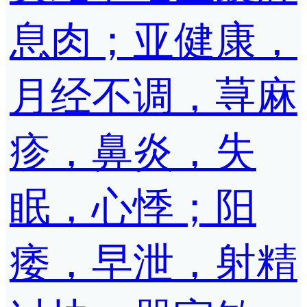
息肉；亚健康，
月经不调，荨麻
疹，鼻炎，失
眠，心悸；阳
痿，早泄，射精