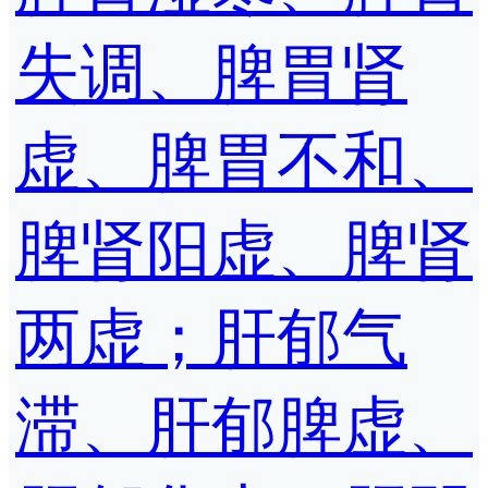
失调、脾胃肾
虚、脾胃不和、
脾肾阳虚、脾肾
两虚；肝郁气
滞、肝郁脾虚、