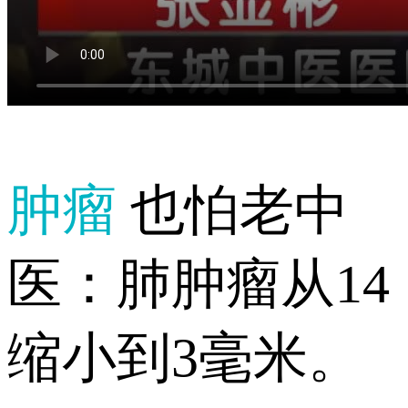
肿瘤
也怕老中
医：肺肿瘤从14
缩小到3毫米。