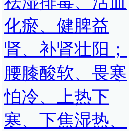
祛湿排毒、活血
化瘀、健脾益
肾、补肾壮阳；
腰膝酸软、畏寒
怕冷、上热下
寒、下焦湿热、