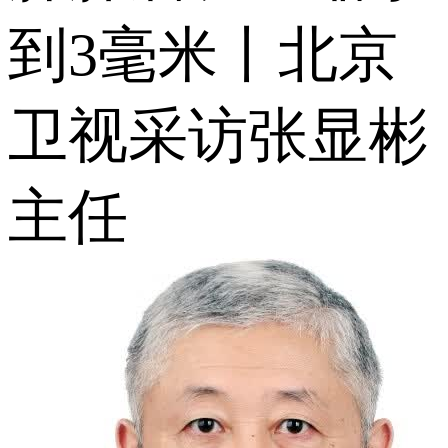
到3毫米丨北京
卫视采访张显彬
主任