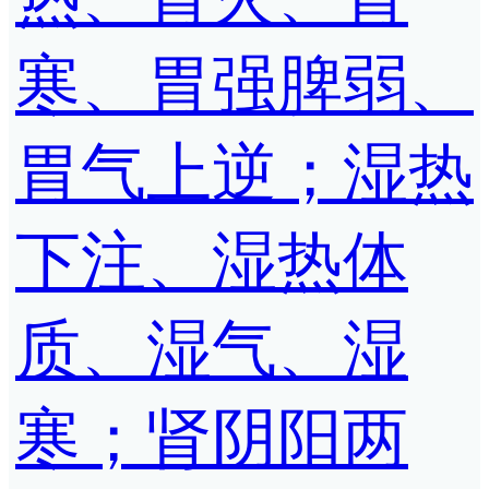
寒、胃强脾弱、
胃气上逆；湿热
下注、湿热体
质、湿气、湿
寒；肾阴阳两