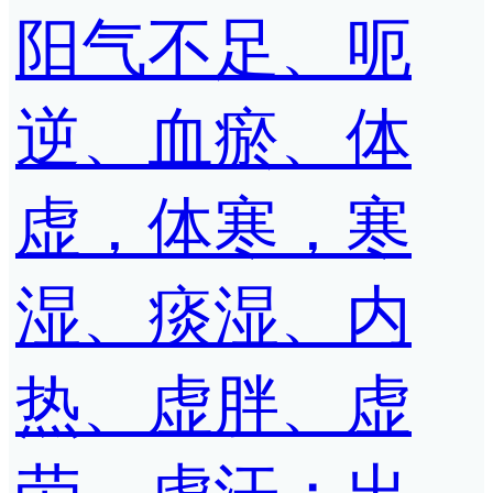
阳气不足、呃
逆、血瘀、体
虚，体寒，寒
湿、痰湿、内
热、虚胖、虚