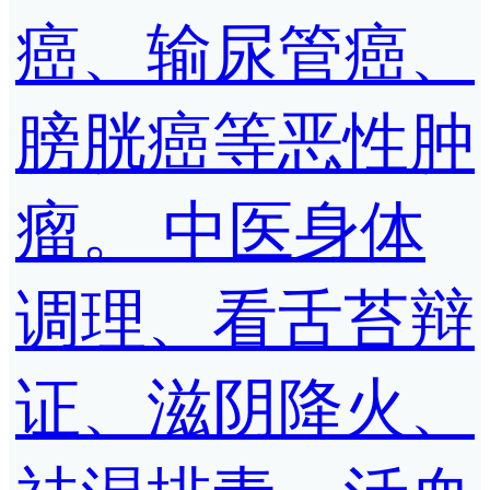
癌、输尿管癌、
膀胱癌等恶性肿
瘤。 中医身体
调理、看舌苔辩
证、滋阴降火、