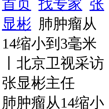
首页
找专家
张
显彬
肺肿瘤从
14缩小到3毫米
丨北京卫视采访
张显彬主任
肺肿瘤从14缩小