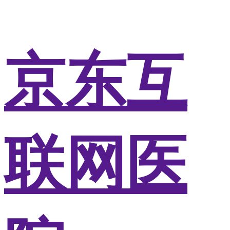
京东互
联网医