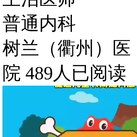
普通内科
树兰（衢州）医
院
489人已阅读