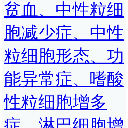
贫血、中性粒细
胞减少症、中性
粒细胞形态、功
能异常症、嗜酸
性粒细胞增多
症、淋巴细胞增