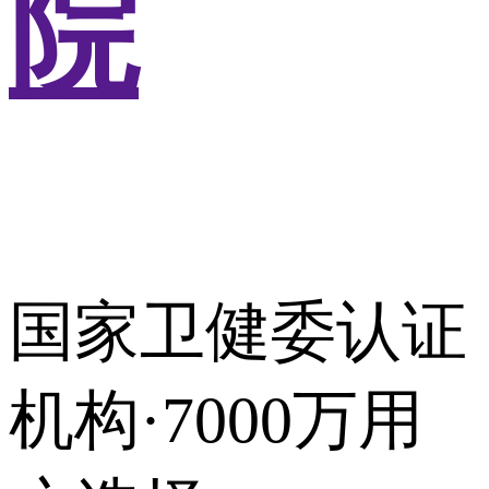
院
国家卫健委认证
机构·7000万用