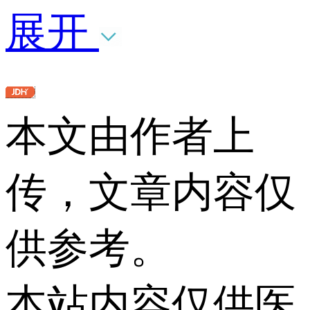
展开
本文由作者上
传，文章内容仅
供参考。
本站内容仅供医