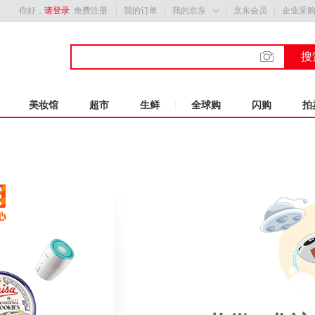
你好，
请登录
免费注册
我的订单
我的京东
京东会员
企业采

搜
美妆馆
超市
生鲜
全球购
闪购
拍