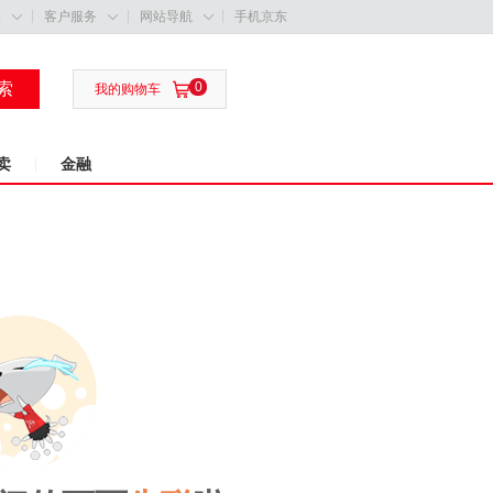
购
客户服务
网站导航
手机京东



索
0

我的购物车
卖
金融