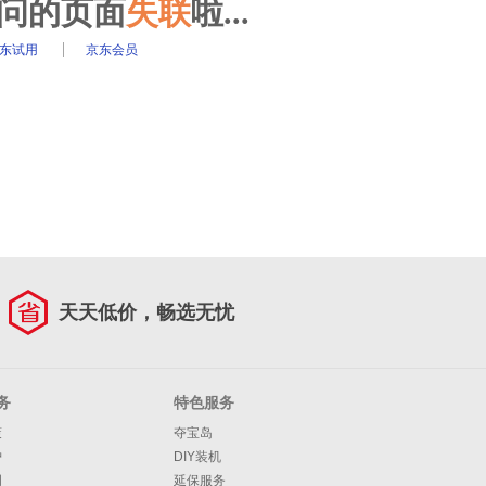
访问的页面
失联
啦...
东试用
京东会员
天天低价，畅选无忧
务
特色服务
策
夺宝岛
护
DIY装机
明
延保服务