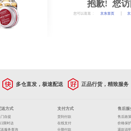
抱歉! 您
您可以逛逛 :
京东首页
京
多仓直发，极速配送
正品行货，精致服务
配送方式
支付方式
售后服
上门自提
货到付款
售后政
11限时达
在线支付
价格保
配送服务查询
分期付款
退款说