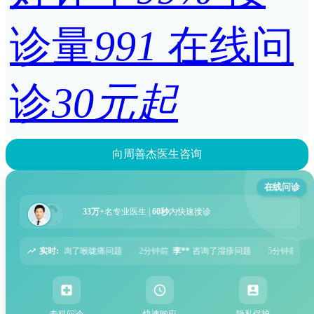
诊量
991
在线问
诊
30元起
向周善杰医生咨询
在线问诊
33万+
名专业医生 |
60秒
内快速接诊
实时:
2分钟前
李**
咨询了湿疹问题
5分钟前
张**
咨询了过敏性鼻炎问题
6分