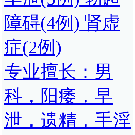
障碍(4例)
肾虚
症(2例)
专业擅长：男
科，阳痿，早
泄，遗精，手淫