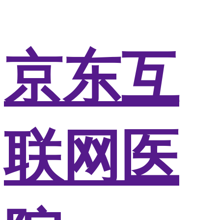
京东互
联网医