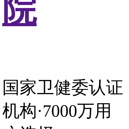
院
国家卫健委认证
机构·7000万用