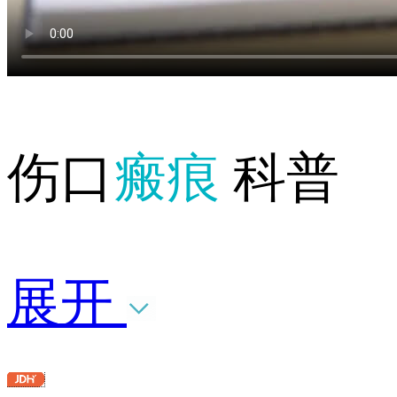
伤口
瘢痕
科普
展开