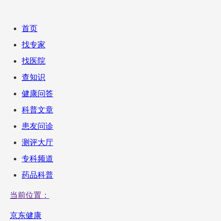
首页
找专家
找医院
查知识
健康问答
科普文章
患友问诊
测评大厅
专科频道
药品科普
当前位置：
京东健康