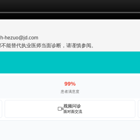
zuo@jd.com
都不能替代执业医师当面诊断，请谨慎参阅。
99%
患者满意度
视频问诊
面对面交流