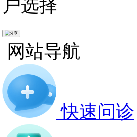
户选择
网站导航
快速问诊