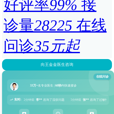
好评率
99%
接
诊量
28225
在线
问诊
35元起
向王金金医生咨询
在线问诊
33万+
名专业医生 |
60秒
内快速接诊
实时:
询了湿疹问题
5分钟前
张**
咨询了过敏性鼻炎问题
6分钟前
周**
咨询了胃痛