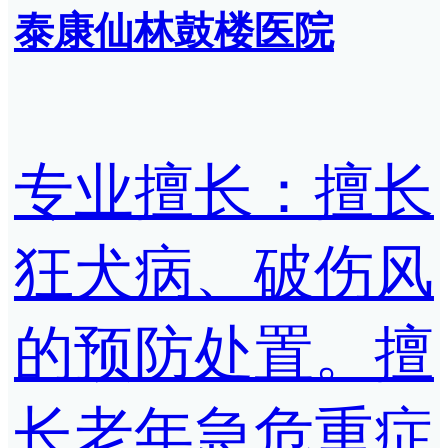
泰康仙林鼓楼医院
专业擅长：擅长
狂犬病、破伤风
的预防处置。擅
长老年急危重症