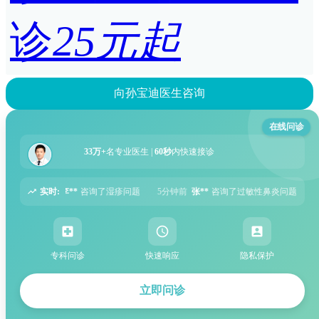
诊
25元起
向孙宝迪医生咨询
在线问诊
33万+
名专业医生 |
60秒
内快速接诊
实时:
问题
5分钟前
张**
咨询了过敏性鼻炎问题
6分钟前
周**
咨询了胃痛问题
专科问诊
快速响应
隐私保护
立即问诊