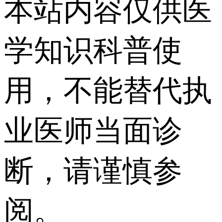
本站内容仅供医
学知识科普使
用，不能替代执
业医师当面诊
断，请谨慎参
阅。