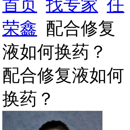
首页
找专家
任
荣鑫
配合修复
液如何换药？
配合修复液如何
换药？