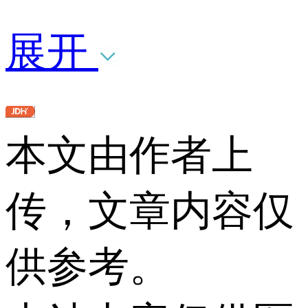
展开
本文由作者上
传，文章内容仅
供参考。