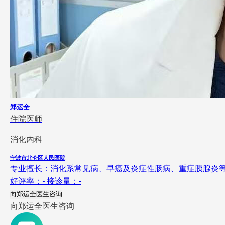
郑运全
住院医师
消化内科
宁波市北仑区人民医院
专业擅长：消化系常见病、早癌及炎症性肠病、重症胰腺炎
好评率：
-
接诊量：
-
向郑运全医生咨询
向郑运全医生咨询