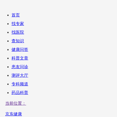
首页
找专家
找医院
查知识
健康问答
科普文章
患友问诊
测评大厅
专科频道
药品科普
当前位置：
京东健康