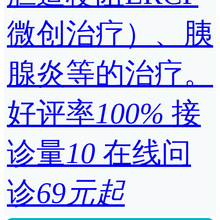
微创治疗）、胰
腺炎等的治疗。
好评率
100%
接
诊量
10
在线问
诊
69元起