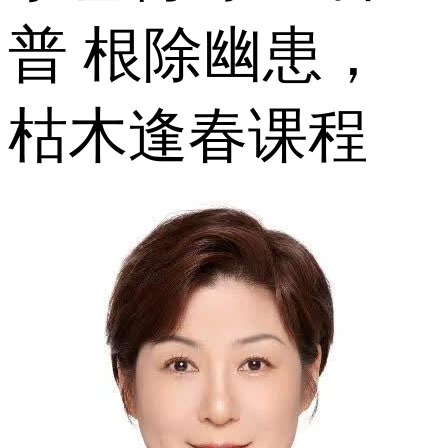
普 根除幽患，
枯木逢春课程