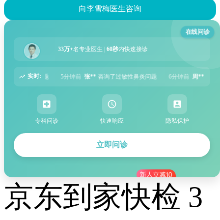
向李雪梅医生咨询
在线问诊
33万+
名专业医生 |
60秒
内快速接诊
实时:
前
张**
咨询了过敏性鼻炎问题
6分钟前
周**
咨询了胃痛问题
8分钟前
王**
专科问诊
快速响应
隐私保护
立即问诊
京东到家快检 3