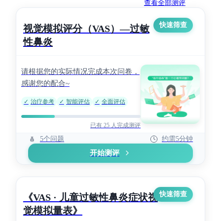
查看全部测评
快速筛查
视觉模拟评分（VAS）—过敏
性鼻炎
请根据您的实际情况完成本次问卷，
感谢您的配合~
✓
治疗参考
✓
智能评估
✓
全面评估
已有 25 人完成测评
5个问题
约需5分钟
开始测评
快速筛查
《VAS · 儿童过敏性鼻炎症状视
觉模拟量表》