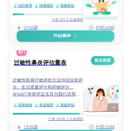
✓
治疗参考
✓
详细报告
✓
智能评估
已有 203 人完成测评
5个问题
约需1分钟
开始测评
热门
医生推荐
过敏性鼻炎评估量表
过敏性疾病疗效评价方法包括症状评
分、生活质量评分和药物评分。
SFAR已有研究证实其为我们适用于
中国人群的过敏性鼻炎（AR）筛查
✓
简单快捷
✓
专业推荐
✓
智能评估
的一个有价值的工具。SFAR量表包
括7个项目，将患者的病史和症状量
已有 26768 人完成测评
化，总分 0～14 分，以 5分为临界
7个问题
约需1分钟
值，≥5分为阳性，<5 分为阴性。