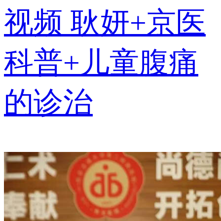
视频
耿妍+京医
科普+儿童腹痛
的诊治