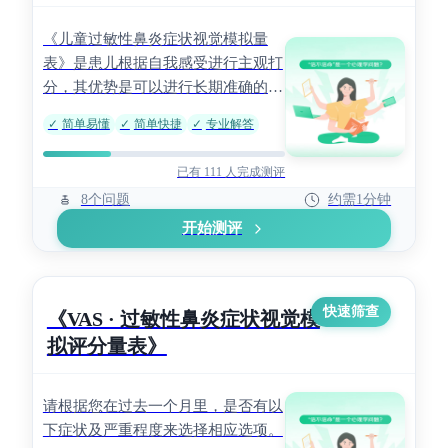
《儿童过敏性鼻炎症状视觉模拟量
表》是患儿根据自我感受进行主观打
分，其优势是可以进行长期准确的疗
效评估，从而反映疾病症状的改变程
✓
简单易懂
✓
简单快捷
✓
专业解答
度。
已有 111 人完成测评
8个问题
约需1分钟
开始测评
快速筛查
《VAS · 过敏性鼻炎症状视觉模
拟评分量表》
请根据您在过去一个月里，是否有以
下症状及严重程度来选择相应选项。