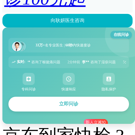
向耿妍医生咨询
在线问诊
33万+
名专业医生 |
60秒
内快速接诊
实时:
2分钟前
李**
咨询了湿疹问题
5分钟前
张**
咨询了过敏性鼻炎问题
6分钟前
专科问诊
快速响应
隐私保护
立即问诊