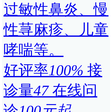
过敏性鼻炎、慢
性荨麻疹、儿童
哮喘等。
好评率
100%
接
诊量
47
在线问
诊
100元起