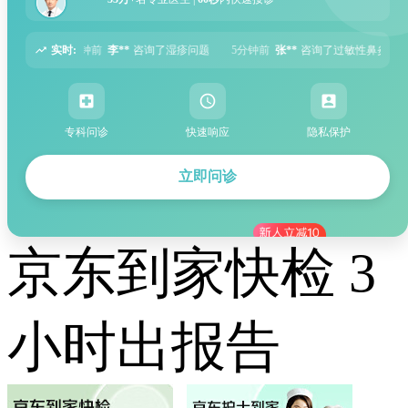
实时:
了湿疹问题
5分钟前
张**
咨询了过敏性鼻炎问题
6分钟前
周**
咨询了胃痛问
专科问诊
快速响应
隐私保护
立即问诊
京东到家快检 3
小时出报告