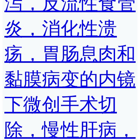
泻，反流性食管
炎，消化性溃
疡，胃肠息肉和
黏膜病变的内镜
下微创手术切
除，慢性肝病，