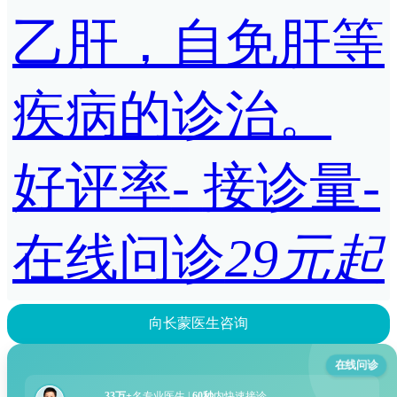
乙肝，自免肝等
疾病的诊治。
好评率
-
接诊量
-
在线问诊
29元起
向长蒙医生咨询
在线问诊
33万+
名专业医生 |
60秒
内快速接诊