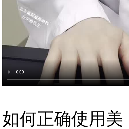
如何正确使用美