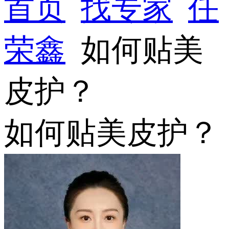
首页
找专家
任
荣鑫
如何贴美
皮护？
如何贴美皮护？