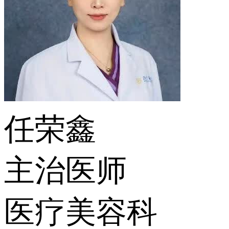
任荣鑫
主治医师
医疗美容科