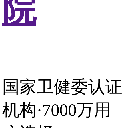
院
国家卫健委认证
机构·7000万用