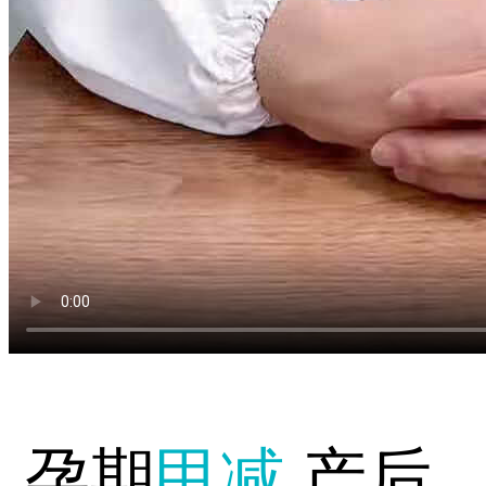
孕期
甲减
产后