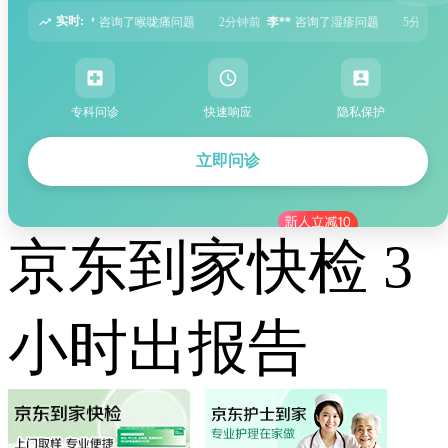
实时:
问题
2分钟前
李**
咨询了湿疹问题
5分钟前
张**
咨询了过敏性鼻炎问题
专科问诊
快速响应
隐私保护
立即问诊
京东到家快检 3
小时出报告