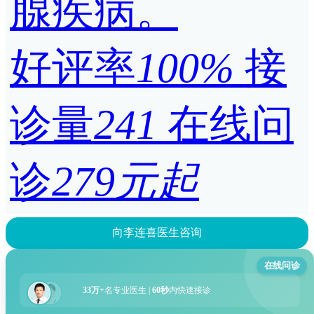
腺疾病。
好评率
100%
接
诊量
241
在线问
诊
279元起
向李连喜医生咨询
在线问诊
33万+
名专业医生 |
60秒
内快速接诊